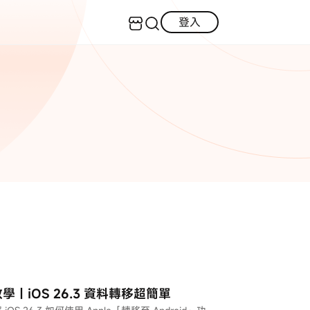
登入
客服（24小時內回復）
實用技巧
·三星手機螢幕黑屏
AI 資訊
定位修改
·iOS 版本太舊無法更新
·LINE對話紀錄復原
iOS 27 最新資訊
iPhone 解鎖
·WhatsApp刪除對話復原
WhatsApp 資訊
LINE 資料救援
查看全部
數位教學
完整教學｜iOS 26.3 資料轉移超簡單