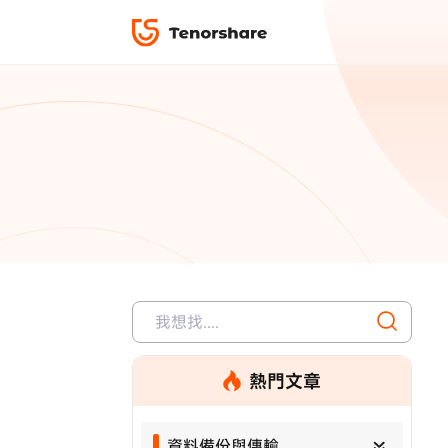
iPhone 解鎖與修復
下載中心
資料救援與
ReiBoot 
修復＆恢復
ReiBoot -
4DDiG W
PDF＆AI
4DDiG M
·iOS 27 降級 iOS 26 教學
·iPhone 照片備
·iPad 強制重置回復原廠
·電腦傳影片到 iPho
📍 iAnyGo 定位神器
資料轉移
·Apple ID 驗證一直出現
·iPhone 永久刪
復原
限時 5 折優惠，
立即
手機解鎖
實用工具
影片教學
TS-save-50
複製折扣碼
為您提供最豐富的教學影片
熱門文章
前往搶購
使用說明：以上折扣碼僅用於 iAnyGo 終身方案,加購後即
資料備份與傳輸