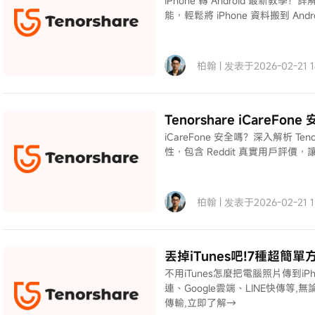
iPhone 轉 Android 最新教學！詳解
能，輕鬆將 iPhone 資料搬到 A
柏翰 | 发表于2026-02-21 14
Tenorshare iCareF
iCareFone 安全嗎？深入解析 Te
性，包含 Reddit 真實用戶評價，讓
柏翰 | 发表于2026-02-21 15
丟掉iTunes吧!7種超簡
不用iTunes怎麼把電腦照片傳到iPh
連、Google雲端、LINE快傳等,無論
傳輸,立即了解→