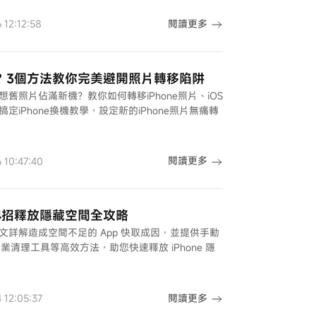
閱讀更多
12:12:58
跟？3個方法教你完美避開照片轉移陷阱
想舊照片佔滿新機？教你如何轉移iPhone照片、iOS
定iPhone換機教學，設定新的iPhone照片無痛轉
閱讀更多
10:47:40
！4招釋放隱藏空間全攻略
本文詳解造成空間不足的 App 快取成因，並提供手動
業清理工具等高效方法，助您快速釋放 iPhone 隱
閱讀更多
12:05:37