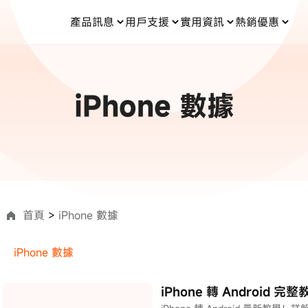
產品訊息
用戶支援
實用資訊
熱銷優惠
每月優惠
買一送一
零元购
傳輸
- iOS 系統修復
關於我們
定位修改
UltData iPhone 資料救援
支援中心
資訊分類
聯絡
iOS 27
iOS 27
 Android 系統修復
UltData Android 資料救援
iPhone 數據
in 資料救援
UltData LINE 數據恢復
ac 資料救援
UltData WhatsApp 數據恢復
人像修圖
份到外接硬碟
·Pokemo GO Plus 無法配對
新版本
ne
·大家報寶貝
資料救援
，
暢遊全球！
除的照片如何
·寶可夢自動抓寶
數據傳輸
入手！
資訊中心
首頁
>
iPhone 數據
查看影片
為您提供最實用的
iPhone 數據
iPhone 轉 Android 
可使用！