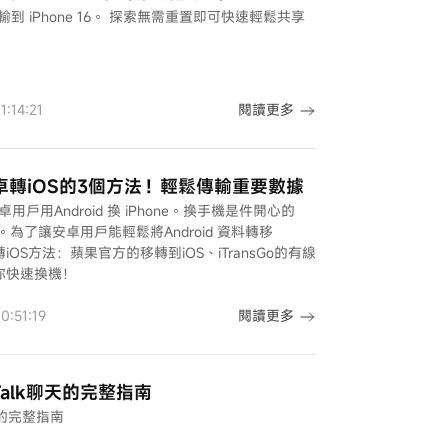
傳輸到 iPhone 16。 探索無需重置即可快速輕鬆共享
閱讀更多
:14:21
安卓轉iOS的3個方法！輕鬆傳輸重要數據
用戶用Android 換 iPhone。換手機是件開心的
了讓安卓用戶能輕鬆將Android 資料轉移
iOS方法：蘋果官方的移轉到iOS、iTransGo的有線
份教你快速換機！
閱讀更多
:51:19
Talk聊天的完整指南
天的完整指南