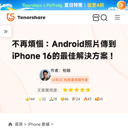
不再煩惱：Android照片傳到
iPhone 16的最佳解決方案！
作者：柏翰
10年3C 科技資深寫作者
文章實用度：
144
32
18
46
24
43
65
首頁 >
iPhone 數據 >