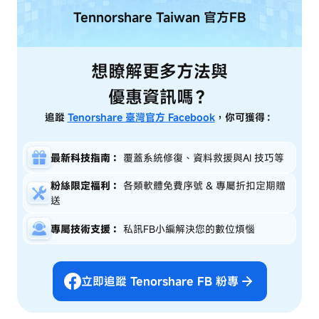
Tennorshare Taiwan
官方FB
想瞭解更多方法與
優惠資訊嗎？
追蹤
Tenorshare 臺灣官方 Facebook
，你可獲得：
最新科技指南：
覆蓋系統修復、資料救援與AI 技巧等
粉絲限定福利：
各類軟體免費序號 & 專屬折扣定期贈
送
專屬技術支援：
私訊FB小編解決您的數位煩惱
立即追蹤 Tenorshare FB 粉專