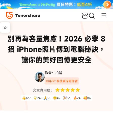
別再為容量焦慮！2026 必學 8
招 iPhone照片傳到電腦秘訣，
讓你的美好回憶更安全
作者：柏翰
10年3C 科技資深寫作者
文章實用度：
129
24
16
49
33
24
86