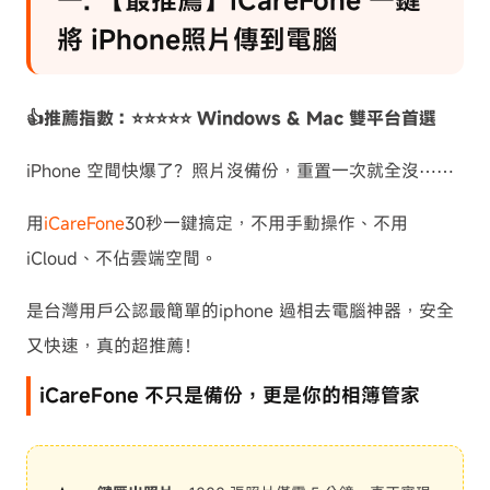
一. 【最推薦】iCareFone 一鍵
八. Google 相簿自動 iPhone 電腦過相
將 iPhone照片傳到電腦
iPhone照片傳到電腦 8 種方法比較表：
哪種最適合你？
👍推薦指數：⭐⭐⭐⭐⭐ Windows & Mac 雙平台首選
iPhone照片傳到電腦 常見問題 Q&A
iPhone 空間快爆了？照片沒備份，重置一次就全沒⋯⋯
用
iCareFone
30秒一鍵搞定，不用手動操作、不用
iCloud、不佔雲端空間。
是台灣用戶公認最簡單的iphone 過相去電腦神器，安全
又快速，真的超推薦！
iCareFone 不只是備份，更是你的相簿管家