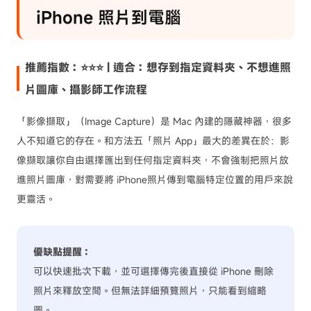
iPhone 照片到電腦
推薦指數：⭐⭐⭐ | 適合：想存到指定資料夾、不想進照
片圖庫、攝影師工作流程
「影像擷取」（Image Capture）是 Mac 內建的隱藏神器，很多
人不知道它的存在。和方法五「照片 App」最大的差異在於：影
像擷取讓你自由選擇匯出到任何指定資料夾，不會強制把照片放
進照片圖庫，對需要將 iPhone照片傳到電腦特定位置的用戶來說
更靈活。
優缺點提醒：
可以快速批次下載，並可選擇傳完後直接從 iPhone 刪除
照片來釋放空間。但無法詳細預覽照片，只能看到縮略
圖。