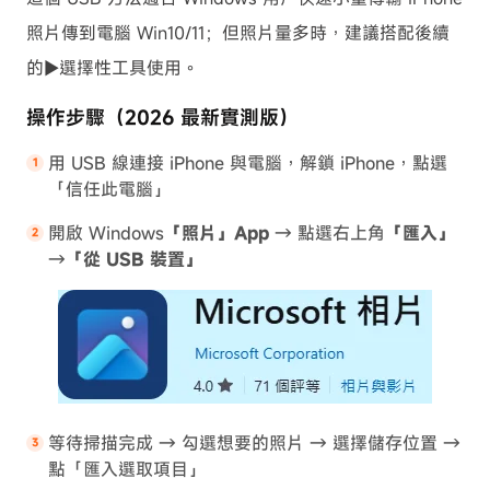
照片傳到電腦 Win10/11；但照片量多時，建議搭配後續
的
▶︎選擇性工具
使用。
操作步驟（2026 最新實測版）
用 USB 線連接 iPhone 與電腦，解鎖 iPhone，點選
「信任此電腦」
開啟 Windows
「照片」App
→ 點選右上角
「匯入」
→
「從 USB 裝置」
等待掃描完成 → 勾選想要的照片 → 選擇儲存位置 →
點「匯入選取項目」