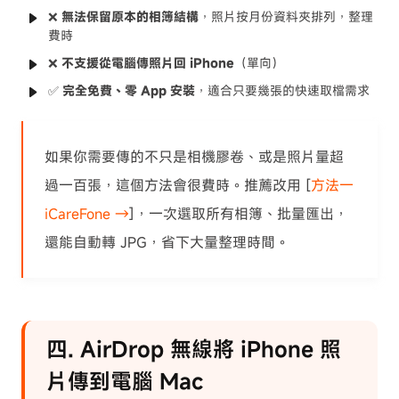
❌
無法保留原本的相簿結構
，照片按月份資料夾排列，整理
費時
❌
不支援從電腦傳照片回 iPhone
（單向）
✅
完全免費、零 App 安裝
，適合只要幾張的快速取檔需求
如果你需要傳的不只是相機膠卷、或是照片量超
過一百張，這個方法會很費時。推薦改用 [
方法一
iCareFone →
]，一次選取所有相簿、批量匯出，
還能自動轉 JPG，省下大量整理時間。
四. AirDrop 無線將 iPhone 照
片傳到電腦 Mac