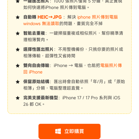
一鍵匯出照片
：1000 張照片僅需 5 分鐘，真正實現
如何快速將iPhone 照片傳到電腦。
自動轉
HEIC→JPG
：解決
iphone 照片傳到電腦
windows 無法讀取
的問題，畫質完全不掉
智能去重複
：一鍵掃描重複或相似照片，幫你精準清
理相簿贅肉。
選擇性匯出照片
：不用整機備份，只挑你要的照片或
相簿傳輸，超彈性又省時間
雙向自由傳輸
：iPhone → 電腦，也能把
電腦照片傳
回 iPhone
保留原始結構
：匯出時會自動依照「年/月」或「原始
相簿」分類，電腦整理超直覺。
完美支援最新機型
：iPhone 17 / 17 Pro 系列與 iOS
26 都 OK。