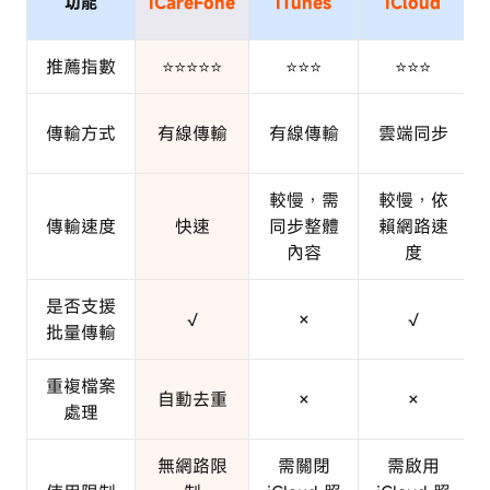
功能
iCareFone
iTunes
iCloud
推薦指數
⭐⭐⭐⭐⭐
⭐⭐⭐
⭐⭐⭐
傳輸方式
有線傳輸
有線傳輸
雲端同步
較慢，需
較慢，依
傳輸速度
快速
同步整體
賴網路速
內容
度
是否支援
√
×
√
批量傳輸
重複檔案
自動去重
×
×
處理
無網路限
需關閉
需啟用