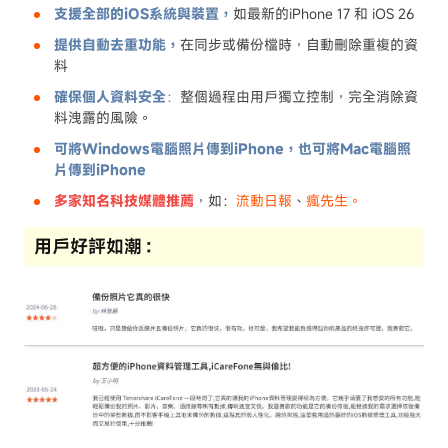
支援全部的iOS系統與裝置，
如最新的iPhone 17 和 iOS 26
提供自動去重功能，
在同步或備份檔時，自動刪除重複的資
料
確保個人資料安全
：
整個過程由用戶獨立控制，完全消除資
料洩露的風險。
可將Windows電腦照片傳到iPhone，也可將Mac電腦照
片傳到iPhone
多家知名科技媒體推薦
，如：
流動日報
、
瘋先生。
用戶好評如潮：