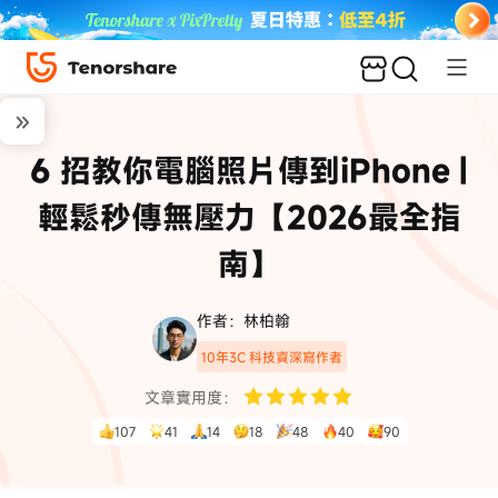
6 招教你電腦照片傳到iPhone |
輕鬆秒傳無壓力【2026最全指
南】
作者：林柏翰
10年3C 科技資深寫作者
文章實用度：
107
41
14
18
48
40
90