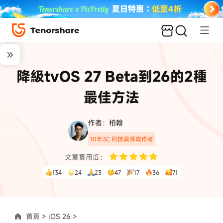
降級tvOS 27 Beta到26的2種
最佳方法
作者：柏翰
10年3C 科技資深寫作者
文章實用度：
134
24
23
47
17
36
71
首頁 >
iOS 26 >