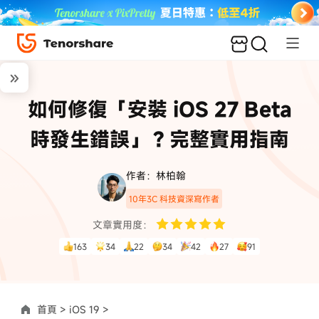
如何修復「安裝 iOS 27 Beta
時發生錯誤」？完整實用指南
作者：林柏翰
10年3C 科技資深寫作者
文章實用度：
163
34
22
34
42
27
91
首頁 >
iOS 19 >