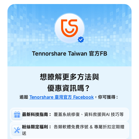
Tennorshare Taiwan
官方FB
想瞭解更多方法與
優惠資訊嗎？
追蹤
Tenorshare 臺灣官方 Facebook
，你可獲得：
最新科技指南：
覆蓋系統修復、資料救援與AI 技巧等
粉絲限定福利：
各類軟體免費序號 & 專屬折扣定期贈
送