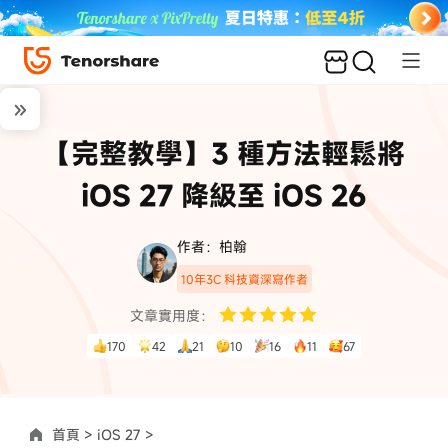
【完整教學】3 種方法輕鬆將
iOS 27 降級至 iOS 26
作者：柏翰
10年3C 科技資深寫作者
文章實用度：
170
42
21
10
16
11
67
首頁 >
iOS 27 >