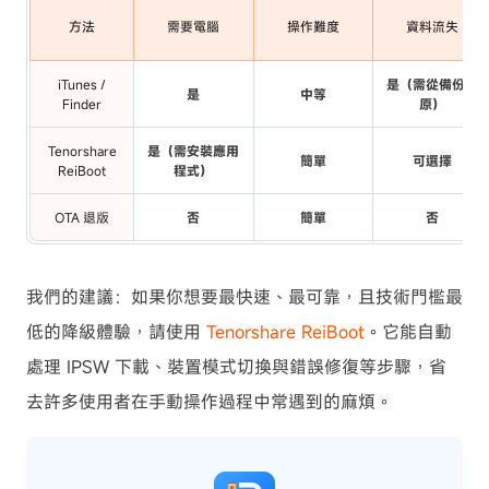
方法
需要電腦
操作難度
資料流失
iTunes /
是（需從備份還
是
中等
Finder
原）
Tenorshare
是（需安裝應用
簡單
可選擇
ReiBoot
程式）
OTA 退版
否
簡單
否
我們的建議：如果你想要最快速、最可靠，且技術門檻最
低的降級體驗，請使用
Tenorshare ReiBoot
。它能自動
處理 IPSW 下載、裝置模式切換與錯誤修復等步驟，省
去許多使用者在手動操作過程中常遇到的麻煩。