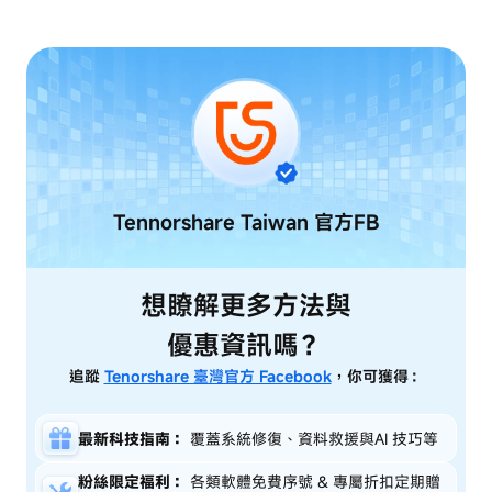
Tennorshare Taiwan
官方FB
想瞭解更多方法與
優惠資訊嗎？
追蹤
Tenorshare 臺灣官方 Facebook
，你可獲得：
最新科技指南：
覆蓋系統修復、資料救援與AI 技巧等
粉絲限定福利：
各類軟體免費序號 & 專屬折扣定期贈