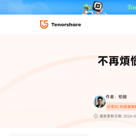
iPhone 解鎖與修復
下載中心
資料救援與
ReiBoot 
修復＆恢復
ReiBoot -
不再煩
4DDiG W
PDF＆AI
4DDiG M
·iOS 27 降級 iOS 26 教學
·iPhone 照片備
·iPad 強制重置回復原廠
·電腦傳影片到 iPho
📍 iAnyGo 定位神器
資料轉移
·Apple ID 驗證一直出現
·iPhone 永久刪
復原
限時 5 折優惠，
立即
手機解鎖
作者：柏翰
實用工具
影片教學
10年3C 科技資
TS-save-50
複製折扣碼
為您提供最豐富的教學影片
最新更新日期: 2026-0
前往搶購