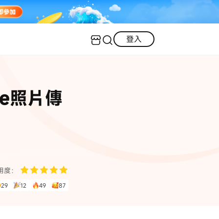
登入
客服（24小時內回復）
實用技巧
e照片傳
·三星手機螢幕黑屏
AI 資訊
定位修改
·iOS 版本太舊無法更新
iOS 27 最新資訊
iPhone 解鎖
·LINE對話紀錄復原
·WhatsApp刪除對話復原
WhatsApp 資訊
LINE 資料救援
用度：
查看全部
29
12
49
87
數位教學