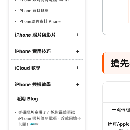
iPhone 資料轉移
iPhone轉移資料iPhone
iPhone 照片與影片
iPhone 實用技巧
iPhone 照片備份到外接硬碟
搶先
iPhone 照片備份到電腦
iCloud 教學
iPhone 開發者模式不見了
iPhone照片傳到電腦win10
iPhone 驗機
iPhone 照片 HEIC 轉 JPG
iPhone 換機教學
iCloud 空間不足
iPhone螢幕鏡像輸出找不到
iPhone 影片 M4A 轉 MP3
iCloud 滿了怎麼刪
近期 Blog
iCareFone 破解版
iPhone 資料轉移
iPhone 藍芽傳照片到電腦
iCloud取消訂閱照片會不見嗎
一鍵傳
iCareFone 評測
舊 iPhone 轉新 iPhone
手機照片塞爆了？教你最簡單把
iPhone 原況照片傳到電腦
iPhone 照片傳到電腦，珍藏回憶不
iPhone轉移舊手機資料還在嗎？
所有Appl
卡關！