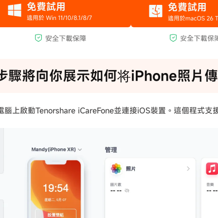
步驟將向你展示如何将iPhone照片傳
電腦上啟動Tenorshare iCareFone並連接iOS裝置。這個程式