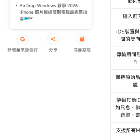
動同
iPhone轉移失敗原因
AirDrop Windows 教學 2026：
iPhone 照片無線傳到電腦最完整指
iPad 資料轉移
匯入前
南
iOS裝置與
間的雙
新增至來源偏好
分享
摘要整理
傳輸期間無
Fi
保持原始
鏡
傳輸其他i
如訊息、
音樂、
支援所有Ma