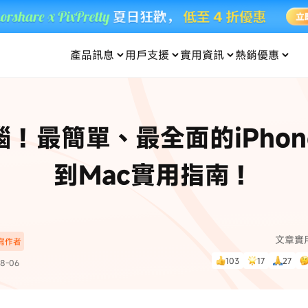
產品訊息
用戶支援
實用資訊
熱銷優惠
每月優惠
買一送一
零元购
傳輸
- iOS 系統修復
關於我們
定位修改
UltData iPhone 資料救援
支援中心
資訊分類
聯絡
iOS 27
iOS 27
 Android 系統修復
UltData Android 資料救援
惱！最簡單、最全面的iPhon
in 資料救援
UltData LINE 數據恢復
ac 資料救援
UltData WhatsApp 數據恢復
人像修圖
份到外接硬碟
·Pokemo GO Plus 無法配對
新版本
到Mac實用指南！
ne
·大家報寶貝
資料救援
，
暢遊全球！
除的照片如何
·寶可夢自動抓寶
數據傳輸
入手！
文章實
深寫作者
資訊中心
查看影片
103
17
27
8-06
為您提供最實用的