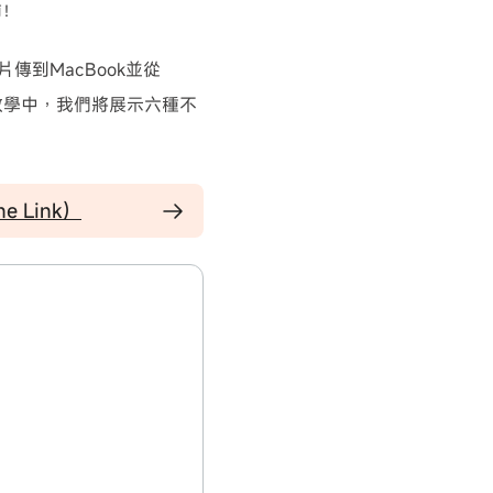
南！
片傳到MacBook並從
篇教學中，我們將展示六種不
 Link）