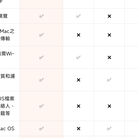
步
預覽
✅
✅
❌
Mac之
✅
❌
❌
向傳輸
需Wi-
✅
✅
❌
品質和濾
✅
❌
✅
OS檔案
聯絡人、
✅
❌
❌
書籍等
c OS
✅
❌
✅