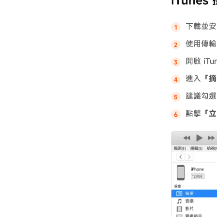
iTune
下載並安
使用傳輸
開啟 iT
進入
「摘
建議勾選
點擊
「立