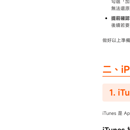
勾選「加
無法還原
提前確認 
後續若要
做好以上準備後
二、i
1. i
iTunes 是