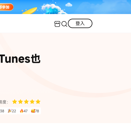
登入
客服（24小時內回復）
實用技巧
unes也
·三星手機螢幕黑屏
AI 資訊
定位修改
·iOS 版本太舊無法更新
iOS 27 最新資訊
iPhone 解鎖
·LINE對話紀錄復原
·WhatsApp刪除對話復原
WhatsApp 資訊
LINE 資料救援
用度：
查看全部
38
22
47
78
數位教學