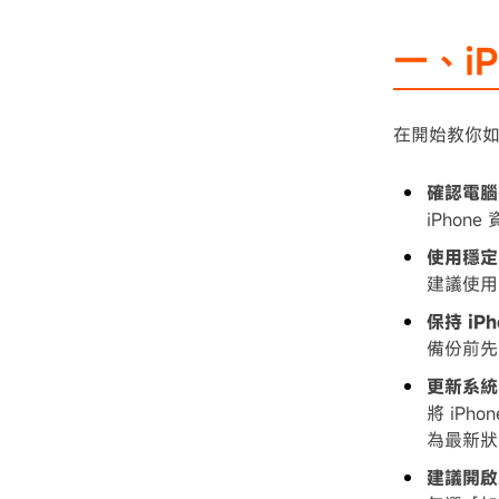
一、i
在開始教你如
確認電腦
iPho
使用穩定
建議使用
保持 iP
備份前先
更新系統
將 iPh
為最新狀
建議開啟