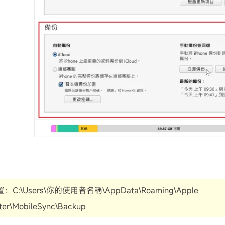
明
C:\Users\你的使用者名稱\AppData\Roaming\Apple
er\MobileSync\Backup