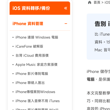
首頁 >
iO
iOS 資料轉移/備份
使用說明：以上折扣碼僅用於 iAnyGo 終身方案,加購後即
告別 
iPhone 資料管理
比 iTu
iPhone 連接 Windows 電腦
資料。1
iCareFone 破解版
Mac 
台灣 iCloud 費用漲價
Apple Music 家庭方案漲價
iPhone
iPhone 影片傳到電腦
電腦
，是保
iPhone 聯絡人匯出
iPhone傳檔案到Windows
本文完整教學
巧。同時比較
iPhone 匯入音樂不用 iTunes
高效的 iPh
iPhone 照片傳到電腦 Win11