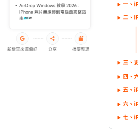
iPhone轉移失敗原因
一、i
AirDrop Windows 教學 2026：
iPhone 照片無線傳到電腦最完整指
iPad 資料轉移
二、i
南
新增至來源偏好
分享
摘要整理
三、更
四、六
五、i
六、i
七、i