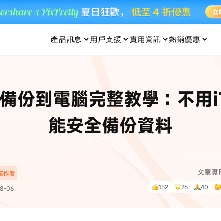
產品訊息
用戶支援
實用資訊
熱銷優惠
每月優惠
買一送一
零元购
傳輸
- iOS 系統修復
關於我們
定位修改
UltData iPhone 資料救援
支援中心
資訊分類
聯絡
iOS 27
iOS 27
 Android 系統修復
UltData Android 資料救援
ne 備份到電腦完整教學：不用iT
in 資料救援
UltData LINE 數據恢復
ac 資料救援
UltData WhatsApp 數據恢復
人像修圖
份到外接硬碟
·Pokemo GO Plus 無法配對
新版本
能安全備份資料
ne
·大家報寶貝
資料救援
，
暢遊全球！
除的照片如何
·寶可夢自動抓寶
數據傳輸
入手！
文章實
深寫作者
資訊中心
查看影片
152
26
40
8-06
為您提供最實用的