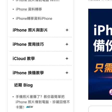
iPhone 資料轉移
iPhone轉移資料iPhone
iPhone 照片與影片
iPhone 實用技巧
iPhone 照片備份到外接硬碟
iPhone 照片備份到電腦
iCloud 教學
iPhone 開發者模式不見了
iPhone照片傳到電腦win10
iPhone 驗機
iPhone 照片 HEIC 轉 JPG
iPhone 換機教學
iCloud 空間不足
iPhone螢幕鏡像輸出找不到
iPhone 影片 M4A 轉 MP3
iCloud 滿了怎麼刪
近期 Blog
iCareFone 破解版
iPhone 資料轉移
iPhone 藍芽傳照片到電腦
iCloud取消訂閱照片會不見嗎
iCareFone 評測
舊 iPhone 轉新 iPhone
手機照片塞爆了？教你最簡單把
iPhone 原況照片傳到電腦
iPhone 照片傳到電腦，珍藏回憶不
iPhone轉移舊手機資料還在嗎？
卡關！