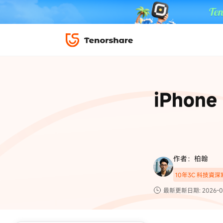
iPhone 解鎖與修復
下載中心
資料救援與
ReiBoot 
修復＆恢復
ReiBoot -
iPho
4DDiG W
PDF＆AI
4DDiG M
·iOS 27 降級 iOS 26 教學
·iPhone 照片備
·iPad 強制重置回復原廠
·電腦傳影片到 iPho
📍 iAnyGo 定位神器
資料轉移
·Apple ID 驗證一直出現
·iPhone 永久刪
復原
限時 5 折優惠，
立即
手機解鎖
作者：柏翰
實用工具
影片教學
10年3C 科技資
TS-save-50
複製折扣碼
為您提供最豐富的教學影片
最新更新日期: 2026-0
前往搶購