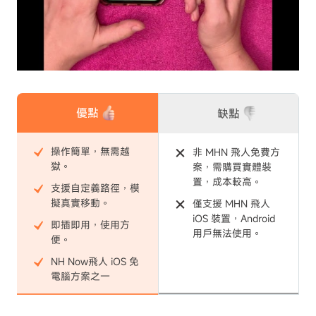
優點
缺點
操作簡單，無需越
非 MHN 飛人免費方
獄。
案，需購買實體裝
置，成本較高。
支援自定義路徑，模
擬真實移動。
僅支援 MHN 飛人
iOS 裝置，Android
即插即用，使用方
用戶無法使用。
便。
NH Now飛人 iOS 免
電腦方案之一