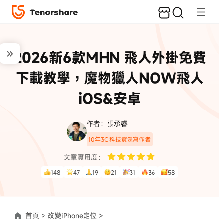
2026新6款MHN 飛人外掛免費
下載教學，魔物獵人NOW飛人
iOS&安卓
作者：張承睿
10年3C 科技資深寫作者
文章實用度：
148
47
19
21
31
36
58
首頁 >
改變iPhone定位 >