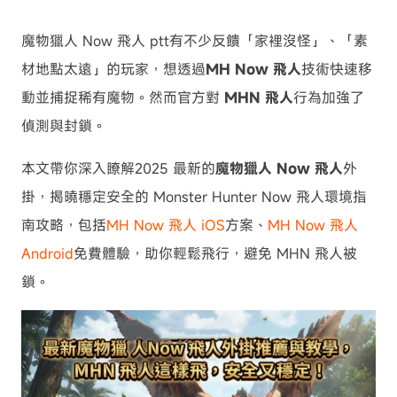
魔物獵人 Now 飛人 ptt有不少反饋「家裡沒怪」、「素
材地點太遠」的玩家，想透過
MH Now 飛人
技術快速移
動並捕捉稀有魔物。然而官方對
MHN 飛人
行為加強了
偵測與封鎖。
本文帶你深入瞭解2025 最新的
魔物獵人 Now 飛人
外
掛，揭曉穩定安全的 Monster Hunter Now 飛人環境指
南攻略，包括
MH Now 飛人 iOS
方案、
MH Now 飛人
Android
免費體驗，助你輕鬆飛行，避免 MHN 飛人被
鎖。