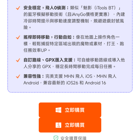
安全穩定，飛人0偵測：
類似「魅影（iTools BT）」
的藍牙模擬移動技術（且iAnyGo價格更實惠），內建
冷卻時間提示與移動速度調整機制，規避遊戲封號風
險。
搖桿即時移動，行動自如：
像在地圖上操作角色一
樣，輕鬆捕捉特定區域出現的魔物或素材，打王、跑
任務效率UP。
自訂路線、GPX匯入支援：
可自繪移動路線或導入他
人分享的 GPX，穩定長時間移動完成每日任務。
兼容性強：
完美支援 MHN 飛人 iOS、MHN 飛人
Android，兼容最新的 iOS26 和 Android 16