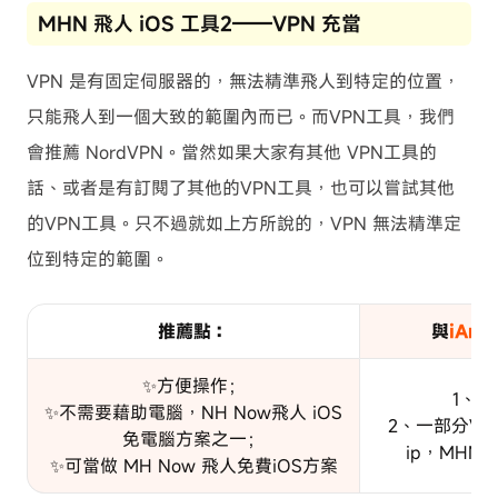
MHN 飛人 iOS 工具2——VPN 充當
VPN 是有固定伺服器的，無法精準飛人到特定的位置，
只能飛人到一個大致的範圍內而已。而VPN工具，我們
會推薦 NordVPN。當然如果大家有其他 VPN工具的
話、或者是有訂閱了其他的VPN工具，也可以嘗試其他
的VPN工具。只不過就如上方所說的，VPN 無法精準定
位到特定的範圍。
推薦點：
與
iAny
✨方便操作；
1、
✨不需要藉助電腦，NH Now飛人 iOS
2、一部分V
免電腦方案之一；
ip，MHN
✨可當做 MH Now 飛人免費iOS方案