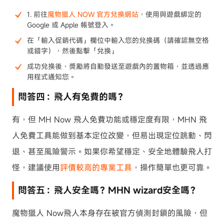
1. 前往
魔物獵人 NOW 官方兌換網站
，使用與遊戲綁定的
Google 或 Apple 帳號登入。
在「輸入促銷代碼」欄位中輸入您的兌換碼（請確認無空格
或錯字），然後點擊「兌換」
成功兌換後，獎勵將自動發送至遊戲內的置物箱，並透過應
用程式通知您。
問答四：飛人有免費的嗎？
有，但 MH Now 飛人免費功能或穩定度有限，MHN 飛
人免費工具能做到基本定位改變，但易出現定位跳動、閃
退、甚至風險警示。如果你希望穩定、安全地體驗飛人打
怪，建議使用
評價較高的專業工具
，操作簡單也更可靠。
問答五：飛人安全嗎？MHN wizard安全嗎？
魔物獵人 Now飛人本身存在被官方偵測封鎖的風險，但