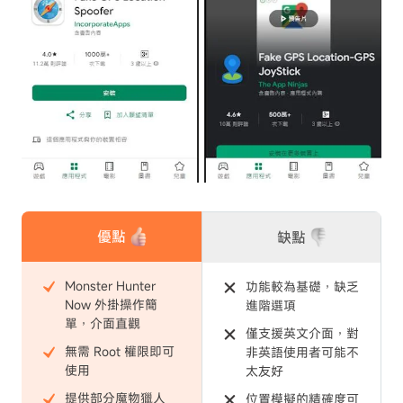
優點
缺點
Monster Hunter
功能較為基礎，缺乏
Now 外掛操作簡
進階選項
單，介面直觀
僅支援英文介面，對
無需 Root 權限即可
非英語使用者可能不
使用
太友好
提供部分魔物獵人
位置模擬的精確度可