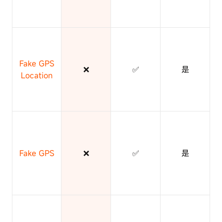
Fake GPS
❌
✅
是
Location
Fake GPS
❌
✅
是