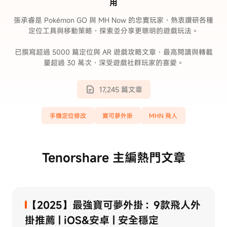
用
張承睿是 Pokémon GO 與 MH Now 的忠實玩家，熱衷鑽研各種
定位工具與移動策略，探索並分享更聰明的遊戲玩法。
已撰寫超過 5000 篇定位與 AR 遊戲攻略文章，最高閱讀與轉載
量超過 30 萬次，深受遊戲社群玩家的喜愛。
17,245 篇文章
手機定位修改
寶可夢外掛
MHN 飛人
Tenorshare 主編熱門文章
【2025】最強寶可夢外掛：9款飛人外
掛推薦 | iOS&安卓 | 安全穩定