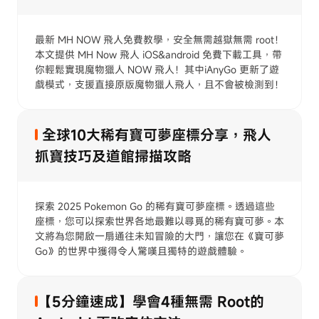
最新 MH NOW 飛人免費教學，安全無需越獄無需 root！
本文提供 MH Now 飛人 iOS&android 免費下載工具，帶
你輕鬆實現魔物獵人 NOW 飛人！其中iAnyGo 更新了遊
戲模式，支援直接原版魔物獵人飛人，且不會被檢測到！
全球10大稀有寶可夢座標分享，飛人
抓寶技巧及道館掃描攻略
探索 2025 Pokemon Go 的稀有寶可夢座標。透過這些
座標，您可以探索世界各地最難以尋覓的稀有寶可夢。本
文將為您開啟一扇通往未知冒險的大門，讓您在《寶可夢
Go》的世界中獲得令人驚嘆且獨特的遊戲體驗。
【5分鐘速成】學會4種無需 Root的