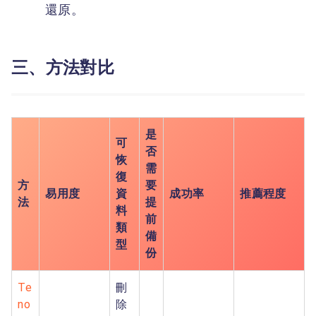
還原。
三、方法對比
是
可
否
恢
需
復
方
要
易用度
資
成功率
推薦程度
法
提
料
前
類
備
型
份
Te
刪
no
除