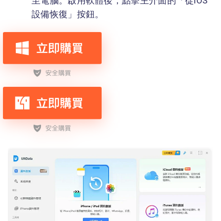
至電腦。啟用軟體後，點擊主介面的「從iOS
設備恢復」按鈕。