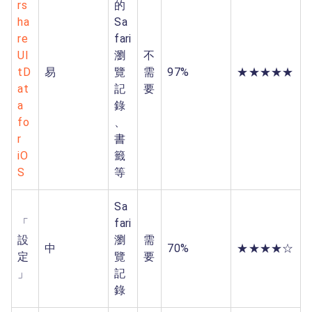
rs
的
ha
Sa
re
fari
Ul
瀏
不
tD
易
覽
需
97%
★★★★★
at
記
要
a
錄
fo
、
r
書
iO
籤
S
等
Sa
「
fari
設
瀏
需
中
70%
★★★★☆
定
覽
要
」
記
錄