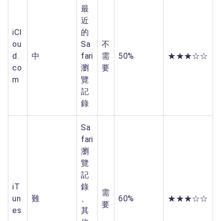
最
近
iCl
的
ou
Sa
不
d.
中
fari
需
50%
★★★☆☆
co
瀏
要
m
覽
記
錄
Sa
fari
瀏
覽
記
iT
錄
需
un
難
、
60%
★★★☆☆
要
es
其