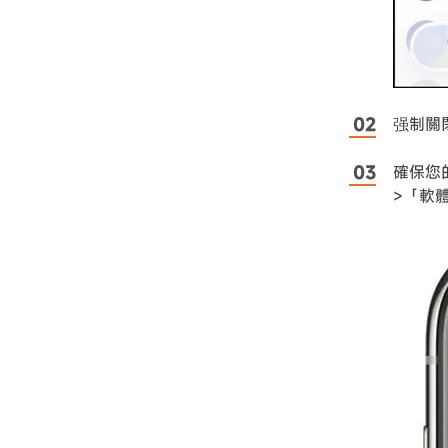
强制關
確保您
>「軟