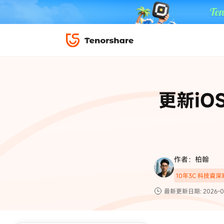
iPhone 解鎖與修復
下載中心
資料救援與
ReiBoot 
修復＆恢復
ReiBoot -
更新iO
4DDiG W
PDF＆AI
4DDiG M
·iOS 27 降級 iOS 26 教學
·iPhone 照片備
·iPad 強制重置回復原廠
·電腦傳影片到 iPho
📍 iAnyGo 定位神器
資料轉移
·Apple ID 驗證一直出現
·iPhone 永久刪
復原
限時 5 折優惠，
立即
手機解鎖
作者：柏翰
實用工具
影片教學
10年3C 科技資
TS-save-50
複製折扣碼
為您提供最豐富的教學影片
最新更新日期: 2026-0
前往搶購