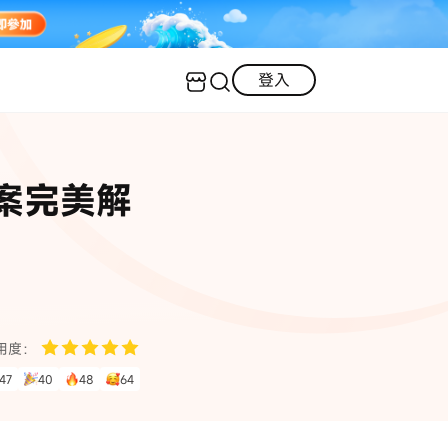
登入
客服（24小時內回復）
實用技巧
方案完美解
·三星手機螢幕黑屏
AI 資訊
定位修改
·iOS 版本太舊無法更新
iOS 27 最新資訊
iPhone 解鎖
·LINE對話紀錄復原
·WhatsApp刪除對話復原
WhatsApp 資訊
LINE 資料救援
用度：
查看全部
47
40
48
64
數位教學