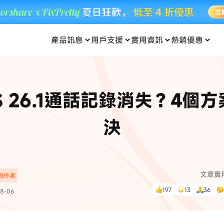
產品訊息
用戶支援
實用資訊
熱銷優惠
每月優惠
買一送一
零元购
傳輸
- iOS 系統修復
關於我們
定位修改
UltData iPhone 資料救援
支援中心
資訊分類
聯絡
iOS 27
iOS 27
 Android 系統修復
UltData Android 資料救援
S 26.1通話記錄消失？4個
in 資料救援
UltData LINE 數據恢復
ac 資料救援
UltData WhatsApp 數據恢復
人像修圖
份到外接硬碟
·Pokemo GO Plus 無法配對
新版本
決
ne
·大家報寶貝
資料救援
，
暢遊全球！
除的照片如何
·寶可夢自動抓寶
數據傳輸
入手！
文章實
深寫作者
資訊中心
查看影片
197
13
36
8-06
為您提供最實用的