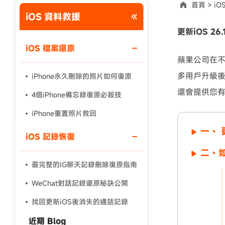
首頁 >
iO
iOS 資料救援
使用說明：以上折扣碼僅用於 iAnyGo 終身方案,加購後即
更新iOS 2
iOS 檔案還原
蘋果公司在不
多用戶升級後
iPhone永久刪除的照片如何復原
還會提供您有
4個iPhone備忘錄復原必殺技
iPhone重置照片救回
一、 
iOS 記錄恢復
二、如
最完整的IG聊天記錄刪除復原指南
WeChat對話記錄還原秘訣公開
找回更新iOS後消失的通話記錄
近期 Blog