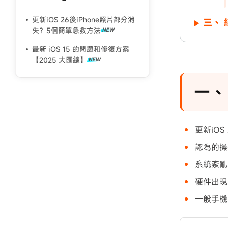
更新iOS 26後iPhone照片部分消
三、 
失？5個簡單急救方法
最新 iOS 15 的問題和修復方案
【2025 大匯總】
一、
更新iO
認為的操
系統紊亂
硬件出現
一般手機