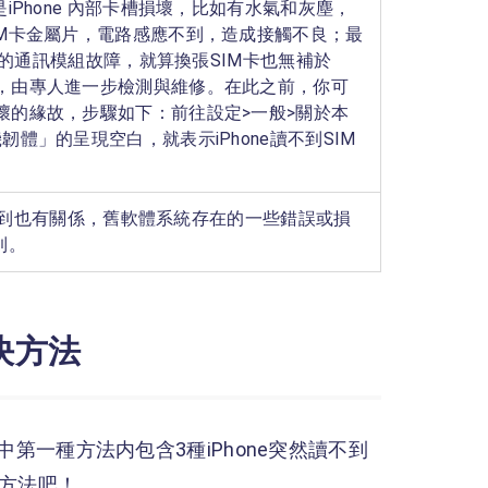
iPhone 內部卡槽損壞，比如有水氣和灰塵，
IM卡金屬片，電路感應不到，造成接觸不良；最
板上的通訊模組故障，就算換張SIM卡也無補於
，由專人進一步檢測與維修。在此之前，你可
壞的緣故，步驟如下：前往設定>一般>關於本
體」的呈現空白，就表示iPhone讀不到SIM
卡讀不到也有關係，舊軟體系統存在的一些錯誤或損
到。
解決方法
其中第一種方法内包含3種iPhone突然讀不到
些方法吧！