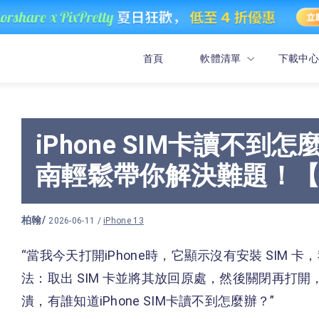
首頁
軟體清單
下載中心
iPhone SIM卡讀不
南輕鬆帶你解決難題！【2
柏翰
/
2026-06-11 /
iPhone 13
“當我今天打開iPhone時，它顯示沒有安裝 SIM
法：取出 SIM 卡並將其放回原處，然後關閉再打
潰，有誰知道iPhone SIM卡讀不到怎麼辦？”