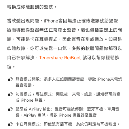
轉換成你能聽到的聲波。
當軟體出現問題，iPhone會因無法正確傳送訊號給揚聲
器而導致揚聲器無法正常發出聲音。這也包括設定上的問
題，可能是卡在耳機模式，因此聲音在別處播放。如果是
軟體故障，你可以先鬆一口氣，多數的軟體問題你都可以
自己在家解決，
Tenorshare ReiBoot
就可以幫你輕鬆修
復。
靜音模式開啟：很多人忘記關閉靜音鍵，導致 iPhone來電沒
聲音震動。
勿擾模式 / 專注模式：開啟後，來電、訊息、通知都可能變
成 iPhone 無聲。
藍牙或 AirPlay 輸出：聲音可能被傳到：藍牙耳機、車用音
響、AirPlay 喇叭，導致 iPhone 揚聲器沒聲音
卡在耳機模式：即使沒有插耳機，系統仍判定為耳機輸出。