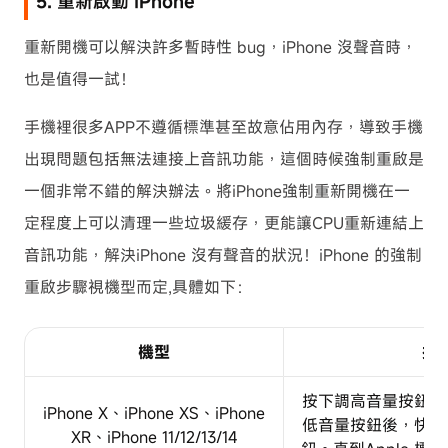
5. 重新啟動 iPhone
重新開機可以解決許多暫時性 bug，iPhone 沒聲音時，
也是值得一試！
手機裡很多APP不遵循標準甚至故意佔用內存，導致手機
出現問題包括無法連接上音訊功能，這個時候強制重啟是
一個非常不錯的解決辦法。將iPhone強制重新開機在一
定程度上可以清理一些垃圾緩存，更能讓CPU重新連結上
音訊功能，解決iPhone 沒有聲音的狀況！iPhone 的強制
重啟步驟視機型而定,具體如下：
機型
操
按下調高音量按鈕後
iPhone X、iPhone XS、iPhone
低音量按鈕後，快速
XR、iPhone 11/12/13/14