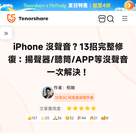
iPhone 沒聲音？13招完整修
復：揚聲器/聽筒/APP等沒聲音
一次解決！
作者：柏翰
10年3C 科技資深寫作者
文章實用度：
157
20
36
32
44
21
61