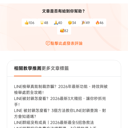
文章是否有給到你幫助？
106
48
40
34
49
46
82
點擊此處發表評論
相關教學推薦
更多文章標籤
LINE檢舉真能制裁詐騙？2026年最新功能、時效與被
檢舉處罰全攻略！
LINE被封鎖怎麼看？2026最新3大賤招，讓你秒抓兇
手！
LINE 被封鎖怎麼看？3個方法教你LINE封鎖查詢，對
方會知道嗎？
LINE群組沒有成員｜2026最新最全5招急救法