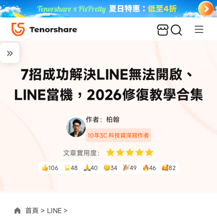
7招成功解決LINE無法開啟、
LINE當機，2026修復教學合集
作者：柏翰
10年3C 科技資深寫作者
文章實用度：
106
48
40
34
49
46
82
首頁 >
LINE >