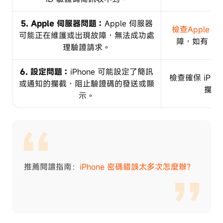
5. Apple 伺服器問題：
Apple 伺服器
檢查Apple 
可能正在維護或出現故障，無法成功處
障，如有，
理驗證請求。
6. 設定問題：
iPhone 可能設定了簡訊
檢查確保 iPh
或通知的攔截，阻止驗證碼的發送或顯
攔截
示。
推薦閱讀指南：
iPhone 密碼錯誤太多次怎麼辦？