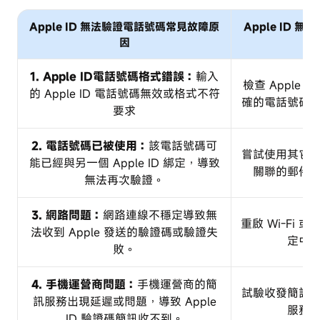
Apple ID 無法驗證電話號碼常見故障原
Apple ID
因
1. Apple ID電話號碼格式錯誤：
輸入
檢查 Apple
的 Apple ID 電話號碼無效或格式不符
確的電話號碼
要求
2. 電話號碼已被使用：
該電話號碼可
嘗試使用其它
能已經與另一個 Apple ID 綁定，導致
關聯的郵件
無法再次驗證。
3. 網路問題：
網路連線不穩定導致無
重啟 Wi-Fi
法收到 Apple 發送的驗證碼或驗證失
定中
敗。
4. 手機運營商問題：
手機運營商的簡
試驗收發簡訊
訊服務出現延遲或問題，導致 Apple
服務
ID 驗證碼簡訊收不到。