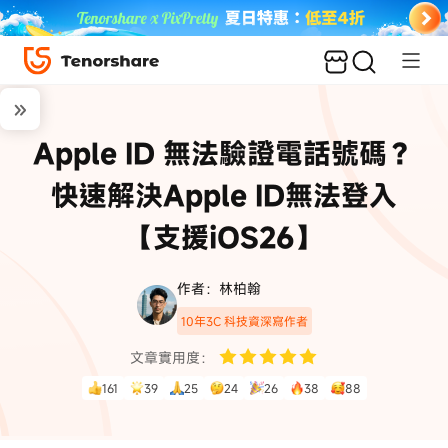
Apple ID 無法驗證電話號碼？
快速解決Apple ID無法登入
【支援iOS26】
作者：林柏翰
10年3C 科技資深寫作者
文章實用度：
161
39
25
24
26
38
88