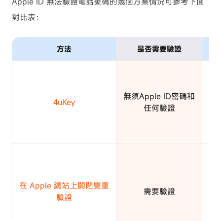
Apple ID 無法驗證電話號碼的幾個方案情況可參考下面
對比表：
方法
是否需要驗證
一
帳
無須Apple ID密碼和
無
4uKey
任何驗證
常
置
A
直
在 Apple 網站上關閉雙重
需要驗證
註冊
驗證
碼
無