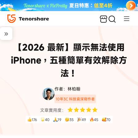
【2026 最新】顯示無法使用
iPhone，五種簡單有效解除方
法！
作者：林柏翰
10年3C 科技資深寫作者
文章實用度：
176
40
19
35
49
45
70