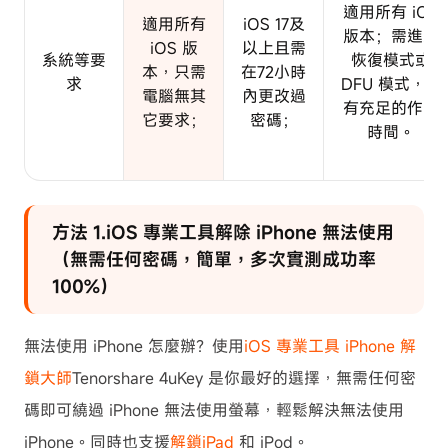
適用所有 iOS
適用所有
iOS 17及
版本；需進入
iOS 版
以上且需
系統等要
恢復模式或
本，只需
在72小時
求
DFU 模式，需
電腦無其
內更改過
有充足的作業
它要求；
密碼；
時間。
方法 1.iOS 專業工具解除 iPhone 無法使用
（無需任何密碼，簡單，多次實測成功率
100%）
無法使用 iPhone 怎麼辦？使用
iOS 專業工具 iPhone 解
鎖大師
Tenorshare 4uKey 是你最好的選擇，無需任何密
碼即可繞過 iPhone 無法使用螢幕，輕鬆解決無法使用
iPhone。同時也支援
解鎖iPad
和 iPod。