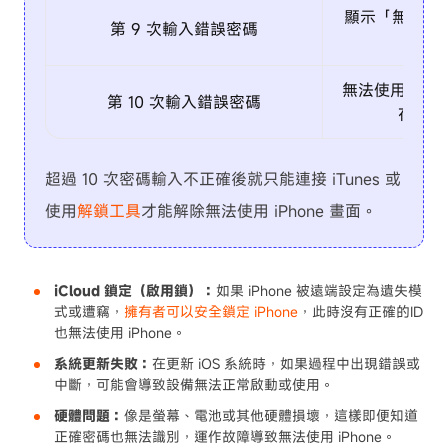
顯示「無法使用
第 9 次輸入錯誤密碼
無法使用 iPh
第 10 次輸入錯誤密碼
在 iP
超過 10 次密碼輸入不正確後就只能連接 iTunes 或
使用
解鎖工具
才能解除無法使用 iPhone 畫面。
iCloud 鎖定（啟用鎖）：
如果 iPhone 被遠端設定為遺失模
式或遭竊，
擁有者可以安全鎖定 iPhone
，此時沒有正確的ID
也無法使用 iPhone。
系統更新失敗：
在更新 iOS 系統時，如果過程中出現錯誤或
中斷，可能會導致設備無法正常啟動或使用。
硬體問題：
像是螢幕、電池或其他硬體損壞，這樣即便知道
正確密碼也無法識別，運作故障導致無法使用 iPhone。