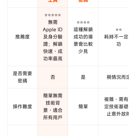
工具
密碼
⭐⭐⭐⭐⭐
無需
⭐⭐⭐⭐
Apple ID
這種解鎖
⭐⭐
推薦度
及身分驗
成功的場
耗時不一定成
證；解鎖
景會比較
功
快速，成
少見
功率最高
是否需要
否
是
視情況而定
密碼
簡單無需
複雜，需有一
技術背
操作難度
簡單
定技術基礎防
景，適合
止意外故障
所有用戶