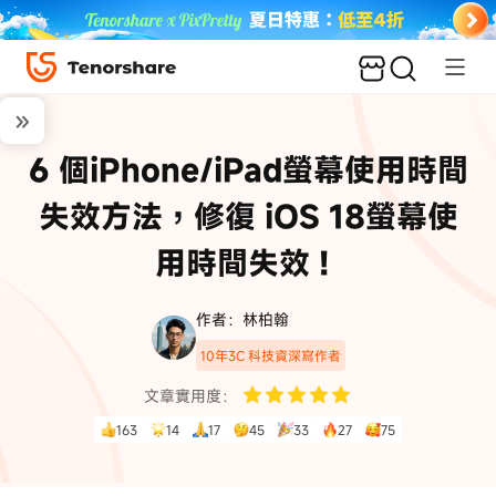
6 個iPhone/iPad螢幕使用時間
失效方法，修復 iOS 18螢幕使
用時間失效！
作者：林柏翰
10年3C 科技資深寫作者
文章實用度：
163
14
17
45
33
27
75