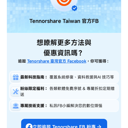
Tennorshare Taiwan
官方FB
想瞭解更多方法與
優惠資訊嗎？
追蹤
Tenorshare 臺灣官方 Facebook
，你可獲得：
最新科技指南：
覆蓋系統修復、資料救援與AI 技巧等
粉絲限定福利：
各類軟體免費序號 & 專屬折扣定期贈
送
專屬技術支援：
私訊FB小編解決您的數位煩惱
立即追蹤 Tenorshare FB 粉專