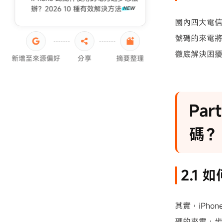
iPhone轉移失敗原因
辦？2026 10 種有效解決方法
國內四大電
iPad 資料轉移
號碼的來電
徹底解決困
新增至來源偏好
分享
摘要整理
︎︎
碼？
2.1
其實，iPh
碼的來電，