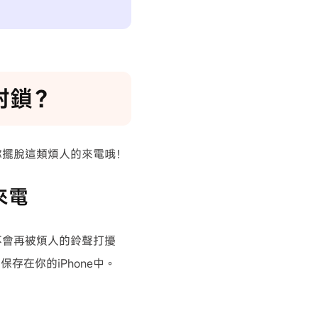
碼封鎖？
你擺脫這類煩人的來電哦！
來電
不會再被煩人的鈴聲打擾
在你的iPhone中。