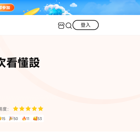
登入
客服（24小時內回復）
實用技巧
次看懂設
·三星手機螢幕黑屏
AI 資訊
定位修改
·iOS 版本太舊無法更新
iOS 27 最新資訊
iPhone 解鎖
·LINE對話紀錄復原
·WhatsApp刪除對話復原
WhatsApp 資訊
LINE 資料救援
用度：
查看全部
15
50
11
53
數位教學