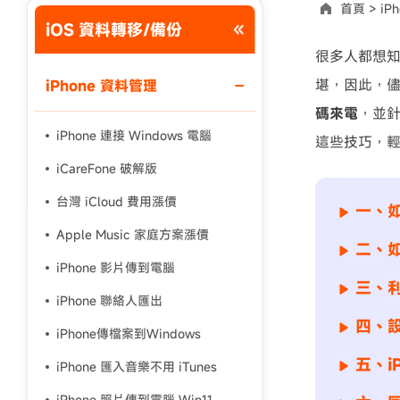
首頁 >
iPh
iOS 資料轉移/備份
使用說明：以上折扣碼僅用於 iAnyGo 終身方案,加購後即
很多人都想
堪，因此，
iPhone 資料管理
碼來電
，並
iPhone 連接 Windows 電腦
這些技巧，
iCareFone 破解版
台灣 iCloud 費用漲價
一、如
Apple Music 家庭方案漲價
二、如
iPhone 影片傳到電腦
三、
iPhone 聯絡人匯出
四、
iPhone傳檔案到Windows
五、i
iPhone 匯入音樂不用 iTunes
iPhone 照片傳到電腦 Win11