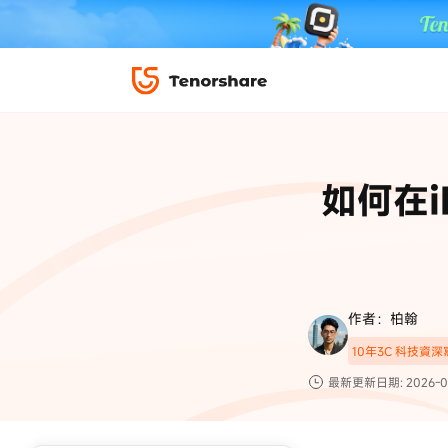
iPhone 解鎖與修復
下載中心
資料救援與
ReiBoot 
修復＆恢復
ReiBoot -
如何在
4DDiG W
PDF＆AI
4DDiG M
·iOS 27 降級 iOS 26 教學
·iPhone 照片備
·iPad 強制重置回復原廠
·電腦傳影片到 iPho
📍 iAnyGo 定位神器
資料轉移
·Apple ID 驗證一直出現
·iPhone 永久刪
復原
限時 5 折優惠，
立即
手機解鎖
作者：柏翰
實用工具
影片教學
10年3C 科技資
TS-save-50
複製折扣碼
為您提供最豐富的教學影片
最新更新日期: 2026-0
前往搶購