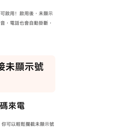
即可啟用！啟用後，未顯示
示音，電話也會自動掛斷，
定拒接未顯示號
號碼來電
定，你可以輕鬆攔截未顯示號