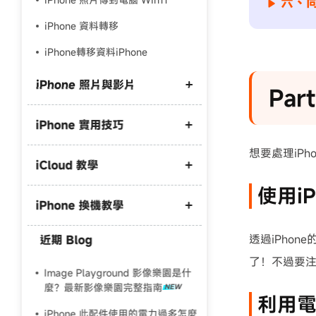
六、同
iPhone 資料轉移
iPhone轉移資料iPhone
iPhone 照片與影片
︎︎P
iPhone 實用技巧
iPhone 照片備份到外接硬碟
iPhone 照片備份到電腦
想要處理iP
iCloud 教學
iPhone 開發者模式不見了
iPhone照片傳到電腦win10
使用i
iPhone 驗機
iPhone 照片 HEIC 轉 JPG
iPhone 換機教學
iCloud 空間不足
iPhone螢幕鏡像輸出找不到
iPhone 影片 M4A 轉 MP3
iCloud 滿了怎麼刪
透過iPho
近期 Blog
iCareFone 破解版
iPhone 資料轉移
iPhone 藍芽傳照片到電腦
iCloud取消訂閱照片會不見嗎
了！不過要注
iCareFone 評測
舊 iPhone 轉新 iPhone
Image Playground 影像樂園是什
iPhone 原況照片傳到電腦
麼？最新影像樂園完整指南
iPhone轉移舊手機資料還在嗎？
利用
iPhone 此配件使用的電力過多怎麼