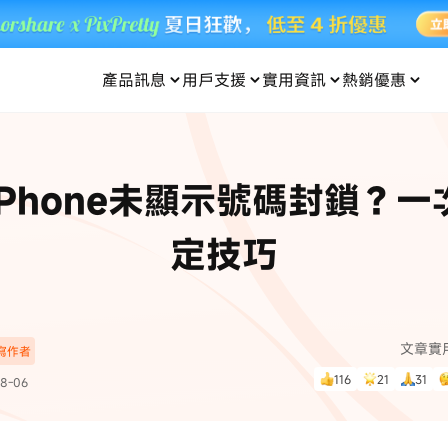
產品訊息
用戶支援
實用資訊
熱銷優惠
每月優惠
買一送一
零元购
傳輸
- iOS 系統修復
關於我們
定位修改
UltData iPhone 資料救援
支援中心
資訊分類
聯絡
iOS 27
iOS 27
 Android 系統修復
UltData Android 資料救援
iPhone未顯示號碼封鎖？一
in 資料救援
UltData LINE 數據恢復
ac 資料救援
UltData WhatsApp 數據恢復
人像修圖
份到外接硬碟
·Pokemo GO Plus 無法配對
新版本
定技巧
ne
·大家報寶貝
資料救援
，
暢遊全球！
除的照片如何
·寶可夢自動抓寶
數據傳輸
入手！
文章實
深寫作者
資訊中心
查看影片
116
21
31
8-06
為您提供最實用的