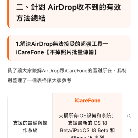
二、針對 AirDrop收不到的有效
方法總結
1.解決AirDrop無法接受的超强工具—
iCareFone【不掉照片批量傳輸】
爲了讓大家瞭解AirDrop跟iCareFone的區別所在，我特
別整理了一個表格讓大家參考
iCareFone
支援所有iOS設備和系統；
iO
支援的設備與操
支援最新的iOS 18
的i
作系統
Beta/iPadOS 18 Beta 和
to
iPhone 15 系列