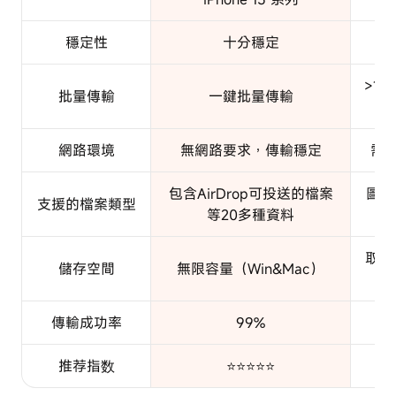
穩定性
十分穩定
>1
批量傳輸
一鍵批量傳輸
網路環境
無網路要求，傳輸穩定
需要
包含AirDrop可投送的檔案
圖片
支援的檔案類型
等20多種資料
取決
儲存空間
無限容量（Win&Mac）
果
傳輸成功率
99%
推荐指数
⭐⭐⭐⭐⭐