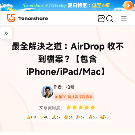
最全解決之道：AirDrop 收不
到檔案？【包含
iPhone/iPad/Mac】
作者：柏翰
10年3C 科技資深寫作者
文章實用度：
118
40
32
34
32
35
75