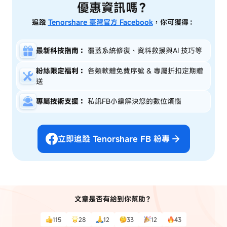
優惠資訊嗎？
追蹤
Tenorshare 臺灣官方 Facebook
，你可獲得：
最新科技指南：
覆蓋系統修復、資料救援與AI 技巧等
粉絲限定福利：
各類軟體免費序號 & 專屬折扣定期贈
送
專屬技術支援：
私訊FB小編解決您的數位煩惱
立即追蹤 Tenorshare FB 粉專
文章是否有給到你幫助？
115
28
12
33
12
43