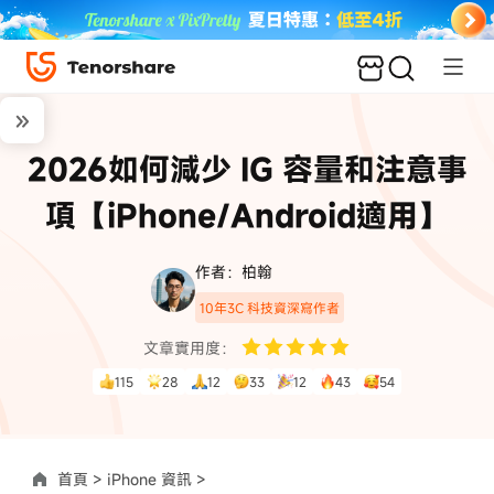
2026如何減少 IG 容量和注意事
項【iPhone/Android適用】
作者：柏翰
10年3C 科技資深寫作者
文章實用度：
115
28
12
33
12
43
54
首頁 >
iPhone 資訊 >