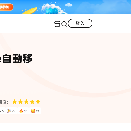
登入
客服（24小時內回復）
實用技巧
nce自動移
·三星手機螢幕黑屏
AI 資訊
定位修改
·iOS 版本太舊無法更新
iOS 27 最新資訊
iPhone 解鎖
·LINE對話紀錄復原
·WhatsApp刪除對話復原
WhatsApp 資訊
LINE 資料救援
用度：
查看全部
26
29
32
98
數位教學