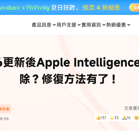
產品訊息
用戶支援
實用資訊
熱銷優惠
每月優惠
買一送一
零元购
傳輸
- iOS 系統修復
關於我們
定位修改
UltData iPhone 資料救援
支援中心
資訊分類
聯絡
iOS 27
iOS 27
 Android 系統修復
UltData Android 資料救援
6更新後Apple Intellige
in 資料救援
UltData LINE 數據恢復
ac 資料救援
UltData WhatsApp 數據恢復
人像修圖
份到外接硬碟
·Pokemo GO Plus 無法配對
新版本
除？修復方法有了！
ne
·大家報寶貝
資料救援
，
暢遊全球！
除的照片如何
·寶可夢自動抓寶
數據傳輸
入手！
文章實
深寫作者
資訊中心
查看影片
137
33
10
8-06
為您提供最實用的