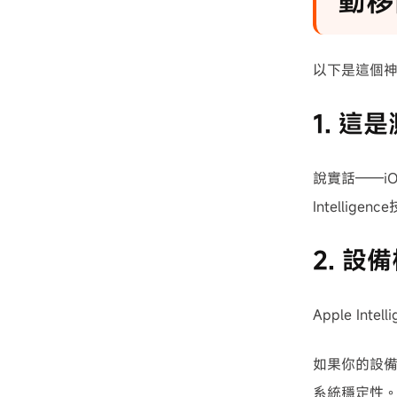
動移
以下是這個
1. 
說實話——i
Intelli
2. 設
Apple In
如果你的設
系統穩定性