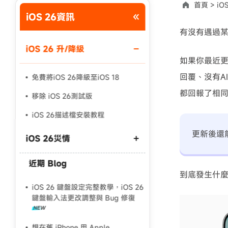
首頁 >
iO
iOS 26資訊
使用說明：以上折扣碼僅用於 iAnyGo 終身方案,加購後即
有沒有遇過某天打
iOS 26 升/降級
如果你最近更新
回覆、沒有A
免費將iOS 26降級至iOS 18
都回報了相
移除 iOS 26測試版
iOS 26描述檔安裝教程
更新後還
iOS 26災情
近期 Blog
安裝 iOS 26 時發生錯誤
到底發生什麼
iOS 26軟體更新失敗
iOS 26 鍵盤設定完整教學，iOS 26
鍵盤輸入法更改調整與 Bug 修復
iOS 26無法顯示
想在舊 iPhone 用 Apple