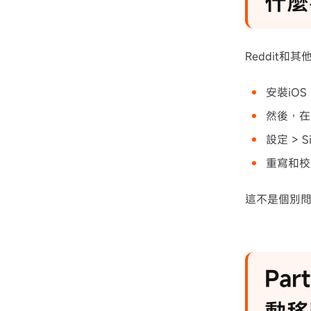
什麼
Reddit
安裝iOS 
然後，在
設定 > 
重寫和校
這不是個別問
Par