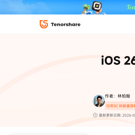
iPhone 解鎖與修復
下載中心
資料救援與
ReiBoot 
修復＆恢復
ReiBoot -
iOS 2
4DDiG W
PDF＆AI
4DDiG M
·iOS 27 降級 iOS 26 教學
·iPhone 照片備
·iPad 強制重置回復原廠
·電腦傳影片到 iPho
📍 iAnyGo 定位神器
資料轉移
·Apple ID 驗證一直出現
·iPhone 永久刪
復原
限時 5 折優惠，
立即
手機解鎖
作者：林柏翰
實用工具
影片教學
10年3C 科技資
TS-save-50
複製折扣碼
為您提供最豐富的教學影片
最新更新日期: 2026-0
前往搶購