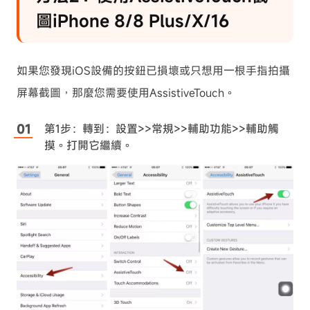
圖iPhone 8/8 Plus/X/16
如果您發現iOS設備的按鈕已損壞或只想用一根手指拍攝
屏幕截圖，那麼您需要使用AssistiveTouch。
第1步：轉到：設置>>常規>>輔助功能>>輔助觸
摸。打開它繼續。