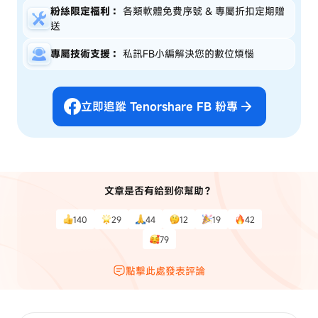
粉絲限定福利：
各類軟體免費序號 & 專屬折扣定期贈
送
專屬技術支援：
私訊FB小編解決您的數位煩惱
立即追蹤 Tenorshare FB 粉專
文章是否有給到你幫助？
140
29
44
12
19
42
79
點擊此處發表評論