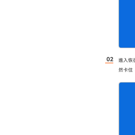
進入恢
然卡住，