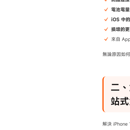
電池電量
iOS 中
損壞的更
來自 App
無論原因如
二、
站式
解決 iPhon