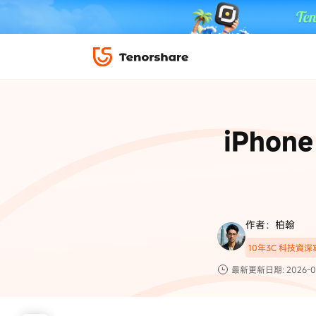
iPhone 解鎖與修復
下載中心
資料救援與
ReiBoot 
修復＆恢復
ReiBoot -
iPho
4DDiG W
PDF＆AI
4DDiG M
·iOS 27 降級 iOS 26 教學
·iPhone 照片備
·iPad 強制重置回復原廠
·電腦傳影片到 iPho
📍 iAnyGo 定位神器
資料轉移
·Apple ID 驗證一直出現
·iPhone 永久刪
復原
限時 5 折優惠，
立即
手機解鎖
作者：柏翰
實用工具
影片教學
10年3C 科技資
TS-save-50
複製折扣碼
為您提供最豐富的教學影片
最新更新日期: 2026-0
前往搶購