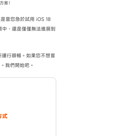
決方案！
您急於試用 iOS 18
循環中，還是僅僅無法進展到
 重新運行順暢。如果您不想嘗
。我們開始吧。
方式