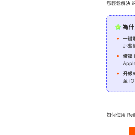
您輕鬆解決 i
為什
一鍵
那些使
修復
Ap
升級或
至 i
如何使用 Rei