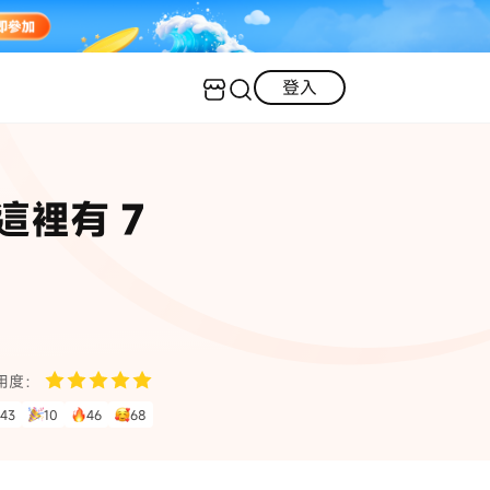
登入
客服（24小時內回復）
實用技巧
這裡有 7
·三星手機螢幕黑屏
AI 資訊
定位修改
·iOS 版本太舊無法更新
iOS 27 最新資訊
iPhone 解鎖
·LINE對話紀錄復原
·WhatsApp刪除對話復原
WhatsApp 資訊
LINE 資料救援
用度：
查看全部
43
10
46
68
數位教學