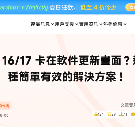
產品訊息
用戶支援
實用資訊
熱銷優惠
每月優惠
買一送一
零元购
傳輸
- iOS 系統修復
關於我們
定位修改
UltData iPhone 資料救援
支援中心
資訊分類
聯絡
iOS 27
iOS 27
 Android 系統修復
UltData Android 資料救援
ne 16/17 卡在軟件更新畫面？
in 資料救援
UltData LINE 數據恢復
ac 資料救援
UltData WhatsApp 數據恢復
人像修圖
份到外接硬碟
·Pokemo GO Plus 無法配對
新版本
種簡單有效的解決方案！
ne
·大家報寶貝
資料救援
，
暢遊全球！
除的照片如何
·寶可夢自動抓寶
數據傳輸
入手！
文章實
深寫作者
資訊中心
查看影片
124
29
41
8-06
為您提供最實用的