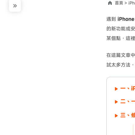
首頁 >
iP
使用說明：以上折扣碼僅用於 iAnyGo 終身方案,加購後即
遇到
iPhon
的新功能或安
某個點，這
在這篇文章中
試太多方法
一、i
二、一
三、修