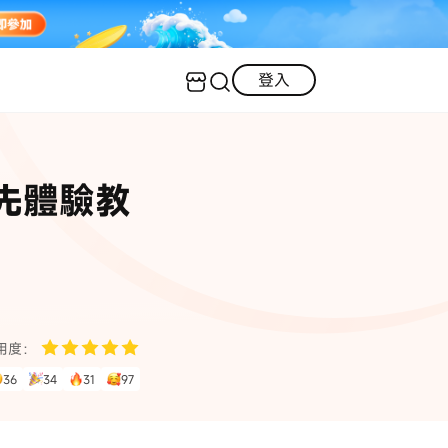
登入
客服（24小時內回復）
實用技巧
搶先體驗教
·三星手機螢幕黑屏
AI 資訊
定位修改
·iOS 版本太舊無法更新
iOS 27 最新資訊
iPhone 解鎖
·LINE對話紀錄復原
·WhatsApp刪除對話復原
WhatsApp 資訊
LINE 資料救援
用度：
查看全部
36
34
31
97
數位教學