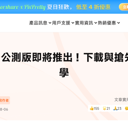
產品訊息
用戶支援
實用資訊
熱銷優惠
每月優惠
買一送一
零元购
傳輸
- iOS 系統修復
關於我們
定位修改
UltData iPhone 資料救援
支援中心
資訊分類
聯絡
iOS 27
iOS 27
 Android 系統修復
UltData Android 資料救援
26 公測版即將推出！下載與
in 資料救援
UltData LINE 數據恢復
ac 資料救援
UltData WhatsApp 數據恢復
人像修圖
份到外接硬碟
·Pokemo GO Plus 無法配對
新版本
學
ne
·大家報寶貝
資料救援
，
暢遊全球！
除的照片如何
·寶可夢自動抓寶
數據傳輸
入手！
文章實
深寫作者
資訊中心
查看影片
155
21
23
8-06
為您提供最實用的