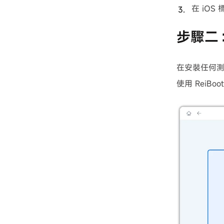
在 iO
步驟二：
在安裝任何測試版
使用 ReiBo