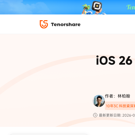
iPhone 解鎖與修復
下載中心
資料救援與
ReiBoot 
修復＆恢復
ReiBoot -
iOS 
4DDiG W
PDF＆AI
4DDiG M
·iOS 27 降級 iOS 26 教學
·iPhone 照片備
·iPad 強制重置回復原廠
·電腦傳影片到 iPho
📍 iAnyGo 定位神器
資料轉移
·Apple ID 驗證一直出現
·iPhone 永久刪
復原
限時 5 折優惠，
立即
手機解鎖
作者：林柏翰
實用工具
影片教學
10年3C 科技資
TS-save-50
複製折扣碼
為您提供最豐富的教學影片
最新更新日期: 2026-0
前往搶購