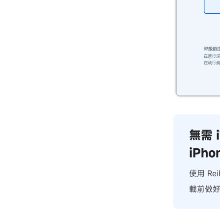
無需 
iPho
使用 Re
載前做