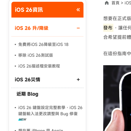
首頁 >
iO
iOS 26資訊
使用說明：以上折扣碼僅用於 iAnyGo 終身方案,加購後即
想要在正式版
發布
，讓任
iOS 26 升/降級
合希望提前
免費將iOS 26降級至iOS 18
在這份指南中
移除 iOS 26測試版
iOS 26描述檔安裝教程
iOS 26災情
近期 Blog
安裝 iOS 26 時發生錯誤
iOS 26軟體更新失敗
iOS 26 鍵盤設定完整教學，iOS 26
鍵盤輸入法更改調整與 Bug 修復
iOS 26無法顯示
想在舊 iPhone 用 Apple