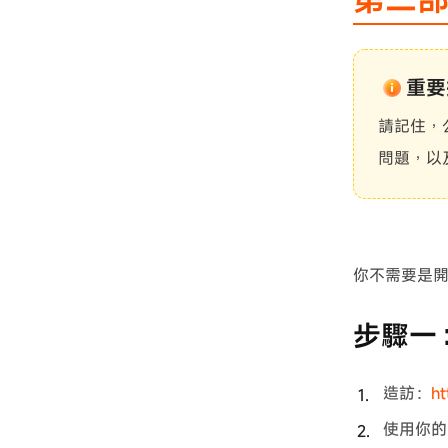
重要
請記住，
問題，以
你不需要是開
步驟一：
造訪：
ht
使用你的 