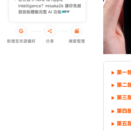
Intelligence？misaka26 讓你免越
獄就能體驗完整 AI 功能
新增至來源偏好
分享
摘要整理
第一部
第二部
第三部
第四部
第五部