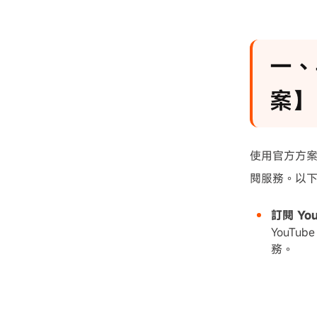
一、
案】
使用官方方案在
閱服務。以
訂閱 You
YouTu
務。