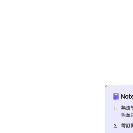
Not
無法
輸至
需訂