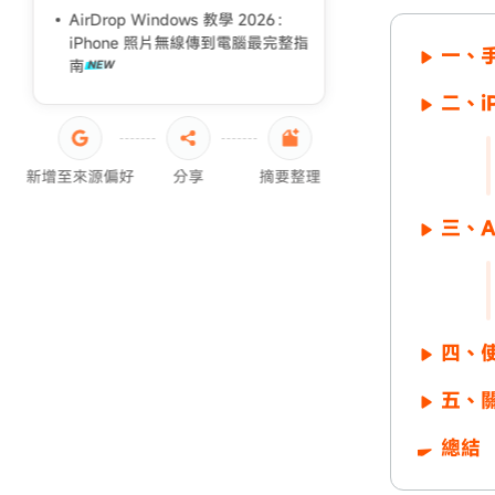
iPhone轉移失敗原因
AirDrop Windows 教學 2026：
iPhone 照片無線傳到電腦最完整指
iPad 資料轉移
一、手
南
二、iP
新增至來源偏好
分享
摘要整理
三、A
四、使用
五、關
總結