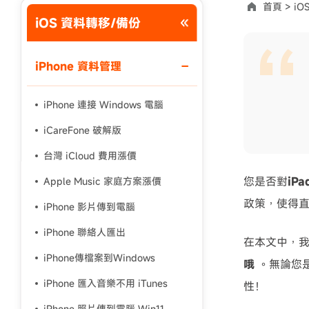
首頁 >
iO
iOS 資料轉移/備份
使用說明：以上折扣碼僅用於 iAnyGo 終身方案,加購後即
iPhone 資料管理
iPhone 連接 Windows 電腦
iCareFone 破解版
台灣 iCloud 費用漲價
您是否對
iPa
Apple Music 家庭方案漲價
政策，使得
iPhone 影片傳到電腦
iPhone 聯絡人匯出
在本文中，
iPhone傳檔案到Windows
哦
。無論您
iPhone 匯入音樂不用 iTunes
性！
iPhone 照片傳到電腦 Win11