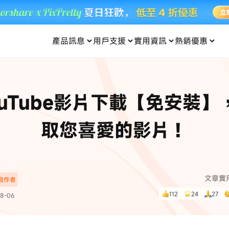
產品訊息
用戶支援
實用資訊
熱銷優惠
每月優惠
買一送一
零元购
傳輸
- iOS 系統修復
關於我們
定位修改
UltData iPhone 資料救援
支援中心
資訊分類
聯絡
iOS 27
iOS 27
 Android 系統修復
UltData Android 資料救援
ouTube影片下載【免安裝】
in 資料救援
UltData LINE 數據恢復
ac 資料救援
UltData WhatsApp 數據恢復
人像修圖
份到外接硬碟
·Pokemo GO Plus 無法配對
新版本
取您喜愛的影片！
ne
·大家報寶貝
資料救援
，
暢遊全球！
除的照片如何
·寶可夢自動抓寶
數據傳輸
入手！
文章實
深寫作者
資訊中心
查看影片
112
24
27
8-06
為您提供最實用的