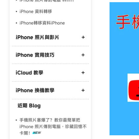
iPhone 資料轉移
iPhone轉移資料iPhone
iPhone 照片與影片
iPhone 實用技巧
iPhone 照片備份到外接硬碟
iPhone 照片備份到電腦
iCloud 教學
iPhone 開發者模式不見了
iPhone照片傳到電腦win10
iPhone 驗機
iPhone 照片 HEIC 轉 JPG
iPhone 換機教學
iCloud 空間不足
iPhone螢幕鏡像輸出找不到
iPhone 影片 M4A 轉 MP3
iCloud 滿了怎麼刪
近期 Blog
iCareFone 破解版
iPhone 資料轉移
iPhone 藍芽傳照片到電腦
iCloud取消訂閱照片會不見嗎
iCareFone 評測
舊 iPhone 轉新 iPhone
手機照片塞爆了？教你最簡單把
iPhone 原況照片傳到電腦
iPhone 照片傳到電腦，珍藏回憶不
iPhone轉移舊手機資料還在嗎？
卡關！