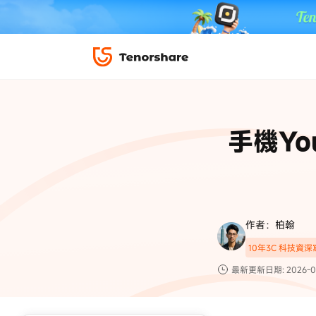
iPhone 解鎖與修復
下載中心
資料救援與
ReiBoot 
修復＆恢復
ReiBoot -
手機Y
4DDiG W
PDF＆AI
4DDiG M
·iOS 27 降級 iOS 26 教學
·iPhone 照片備
·iPad 強制重置回復原廠
·電腦傳影片到 iPho
📍 iAnyGo 定位神器
資料轉移
·Apple ID 驗證一直出現
·iPhone 永久刪
復原
限時 5 折優惠，
立即
手機解鎖
作者：柏翰
實用工具
影片教學
10年3C 科技資
TS-save-50
複製折扣碼
為您提供最豐富的教學影片
最新更新日期: 2026-0
前往搶購