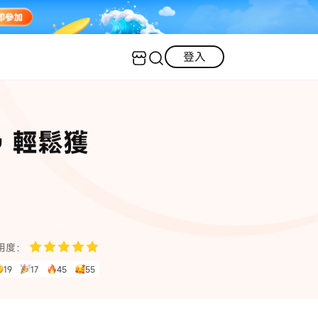
登入
客服（24小時內回復）
實用技巧
，輕鬆獲
·三星手機螢幕黑屏
AI 資訊
定位修改
·iOS 版本太舊無法更新
iOS 27 最新資訊
iPhone 解鎖
·LINE對話紀錄復原
·WhatsApp刪除對話復原
WhatsApp 資訊
LINE 資料救援
用度：
查看全部
19
17
45
55
數位教學