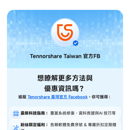
Tennorshare Taiwan
官方FB
想瞭解更多方法與
優惠資訊嗎？
追蹤
Tenorshare 臺灣官方 Facebook
，你可獲得：
最新科技指南：
覆蓋系統修復、資料救援與AI 技巧等
粉絲限定福利：
各類軟體免費序號 & 專屬折扣定期贈