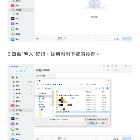
3.單擊“導入”按鈕，找到剛剛下載的鈴聲。