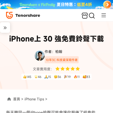
iPhone上 30 強免費鈴聲下載
作者：柏翰
10年3C 科技資深寫作者
文章實用度：
145
46
15
36
19
11
83
首頁 >
iPhone Tips >
每天聽同一個iPhone鈴聲可能會讓你厭倦了經典的