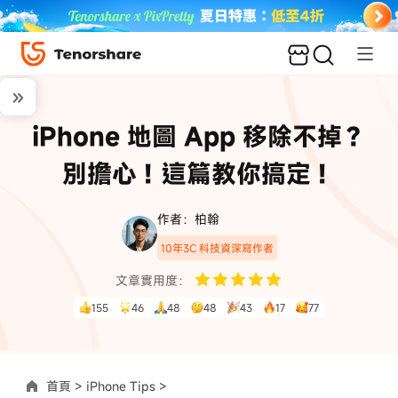
iPhone 地圖 App 移除不掉？
別擔心！這篇教你搞定！
作者：柏翰
10年3C 科技資深寫作者
文章實用度：
155
46
48
48
43
17
77
首頁 >
iPhone Tips >