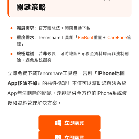
關鍵策略
輕度需求
：官方刪除法＋關閉自動下載
重度需求
：Tenorshare工具組「
ReiBoot
重置＋
iCareFone
管
理」
終極建議
：若非必要，可將地圖App移至資料庫而非強制刪
除，避免系統衝突
立即免費下載Tenorshare工具包，告別
「iPhone地圖
App移除不掉」
的惡性循環！不僅可以幫助您解決系統
App無法刪除的問題，還能提供全方位的iPhone系統修
復和資料管理解決方案。