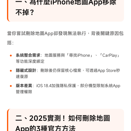
一、為什麼iPhone地圖App移除
不掉？
當你嘗試刪除地圖App卻發現無法執行，背後關鍵原因包
括：
系統整合需求
：地圖服務與「尋找iPhone」、「CarPlay」
等功能深度綁定
隱藏式設計
：刪除後仍保留核心檔案，可透過App Store秒
速復原
版本差異
：iOS 18.4加強隱私保護，部分機型限制系統App
管理權限
二、2025實測！如何刪除地圖
App的3種官方方法