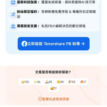
最新科技指南：
覆蓋系統修復、資料救援與AI 技巧等
粉絲限定福利：
各類軟體免費序號 & 專屬折扣定期贈
送
專屬技術支援：
私訊FB小編解決您的數位煩惱
立即追蹤 Tenorshare FB 粉專
文章是否有給到你幫助？
155
46
48
48
43
17
77
點擊此處發表評論