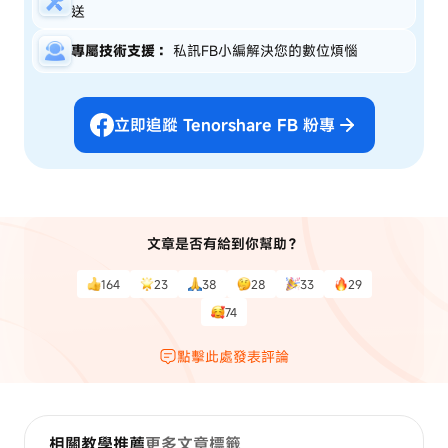
送
專屬技術支援：
私訊FB小編解決您的數位煩惱
立即追蹤 Tenorshare FB 粉專
文章是否有給到你幫助？
164
23
38
28
33
29
74
點擊此處發表評論
相關教學推薦
更多文章標籤