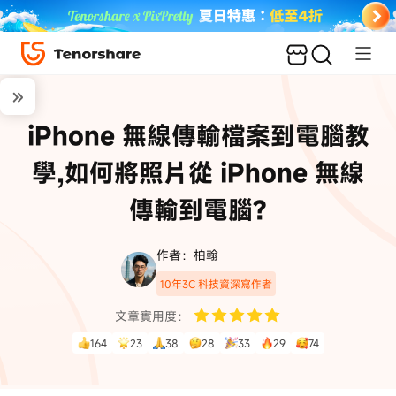
iPhone 無線傳輸檔案到電腦教
學,如何將照片從 iPhone 無線
傳輸到電腦?
作者：柏翰
10年3C 科技資深寫作者
文章實用度：
164
23
38
28
33
29
74