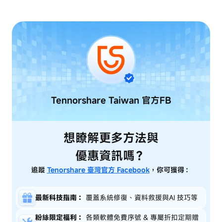
Tennorshare Taiwan
官方FB
想瞭解更多方法與
優惠資訊嗎？
追蹤
Tenorshare 臺灣官方 Facebook
，你可獲得：
最新科技指南：
覆蓋系統修復、資料救援與AI 技巧等
粉絲限定福利：
各類軟體免費序號 & 專屬折扣定期贈