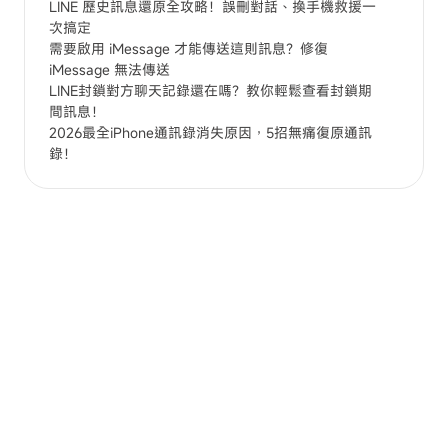
LINE 歷史訊息還原全攻略！誤刪對話、換手機救援一
次搞定
需要啟用 iMessage 才能傳送這則訊息？修復
iMessage 無法傳送
LINE封鎖對方聊天記錄還在嗎？教你輕鬆查看封鎖期
間訊息！
2026最全iPhone通訊錄消失原因，5招無痛復原通訊
錄！