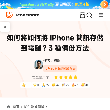
如何將如何將 iPhone 簡訊存儲
到電腦？3 種備份方法
作者：柏翰
10年3C 科技資深寫作者
文章實用度：
185
11
25
34
35
26
70
首頁 >
iOS 數據傳輸 >