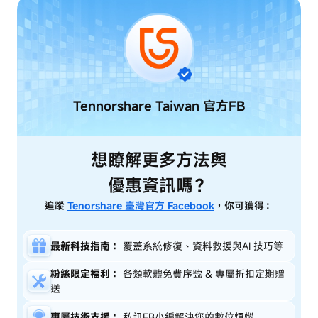
Tennorshare Taiwan
官方FB
想瞭解更多方法與
優惠資訊嗎？
追蹤
Tenorshare 臺灣官方 Facebook
，你可獲得：
最新科技指南：
覆蓋系統修復、資料救援與AI 技巧等
粉絲限定福利：
各類軟體免費序號 & 專屬折扣定期贈
送
專屬技術支援：
私訊FB小編解決您的數位煩惱