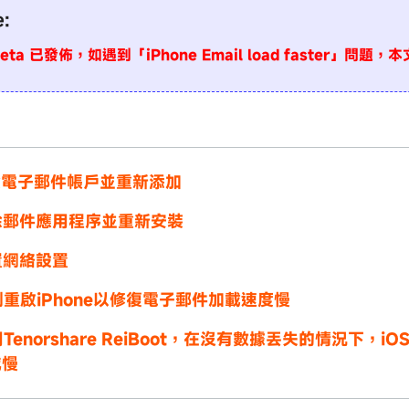
e:
 Beta 已發佈，如遇到「iPhone Email load faster」問
刪除電子郵件帳戶並重新添加
刪除郵件應用程序並重新安裝
置網絡設置
制重啟iPhone以修復電子郵件加載速度慢
用Tenorshare ReiBoot，在沒有數據丟失的情況下，i
減慢