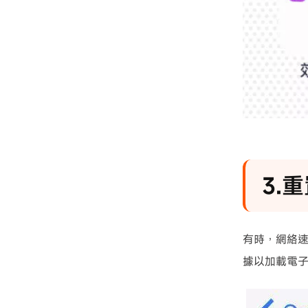
3.
有時，網絡速
據以加載電子