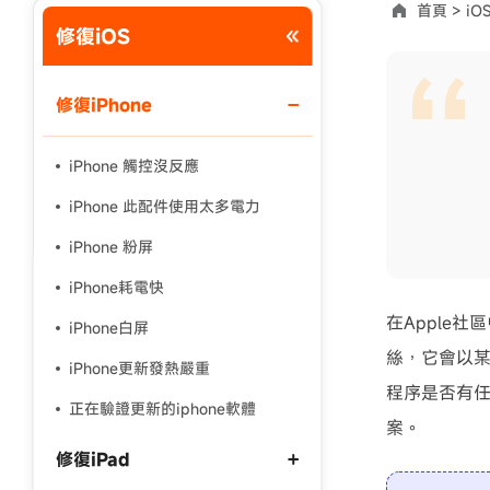
首頁 >
iOS
修復iOS
使用說明：以上折扣碼僅用於 iAnyGo 終身方案,加購後即
修復iPhone
iPhone 觸控沒反應
iPhone 此配件使用太多電力
iPhone 粉屏
iPhone耗電快
在Apple
iPhone白屏
絲，它會以某
iPhone更新發熱嚴重
程序是否有任何
正在驗證更新的iphone軟體
案。
修復iPad