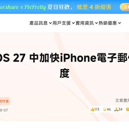
產品訊息
用戶支援
實用資訊
熱銷優惠
每月優惠
買一送一
零元购
傳輸
- iOS 系統修復
關於我們
定位修改
UltData iPhone 資料救援
支援中心
資訊分類
聯絡
iOS 27
iOS 27
 Android 系統修復
UltData Android 資料救援
OS 27 中加快iPhone電子
in 資料救援
UltData LINE 數據恢復
ac 資料救援
UltData WhatsApp 數據恢復
人像修圖
份到外接硬碟
·Pokemo GO Plus 無法配對
新版本
度
ne
·大家報寶貝
資料救援
，
暢遊全球！
除的照片如何
·寶可夢自動抓寶
數據傳輸
入手！
文章實
深寫作者
資訊中心
查看影片
113
46
34
8-07
為您提供最實用的