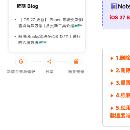
Not
近期 Blog
ipad一直重開機
iOS 27
ipad無法開機
【iOS 27 更新】iPhone 無法更新排
查與解決方案 | 含更新工具介紹
iPad黑屏死機
解決iBooks無法在iOS 12/11上運行
iPad 強制重置回復原廠
的六種方法
1.
2.
新增至來源偏好
分享
摘要整理
3.重
4.強
5.使
載速度