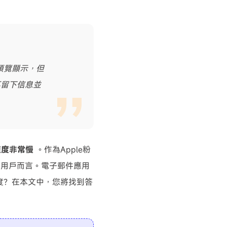
預覽顯示，但
不留下信息並
速度非常慢
。作為Apple粉
7的用戶而言。電子郵件應用
載速度？在本文中，您將找到答