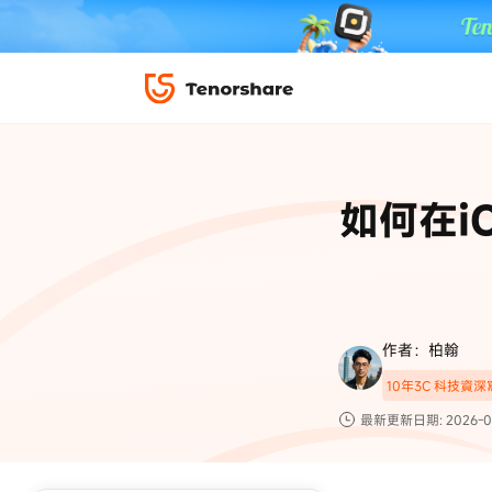
iPhone 解鎖與修復
下載中心
資料救援與
ReiBoot 
修復＆恢復
ReiBoot -
如何在i
4DDiG W
PDF＆AI
4DDiG M
·iOS 27 降級 iOS 26 教學
·iPhone 照片備
·iPad 強制重置回復原廠
·電腦傳影片到 iPho
📍 iAnyGo 定位神器
資料轉移
·Apple ID 驗證一直出現
·iPhone 永久刪
復原
限時 5 折優惠，
立即
手機解鎖
作者：柏翰
實用工具
影片教學
10年3C 科技資
TS-save-50
複製折扣碼
為您提供最豐富的教學影片
最新更新日期: 2026-0
前往搶購