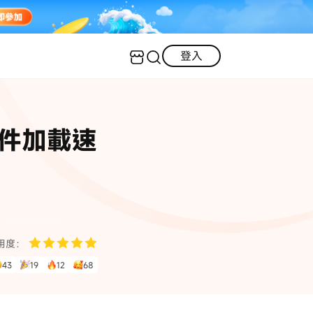
登入
客服（24小時內回復）
實用技巧
郵件加載速
·三星手機螢幕黑屏
AI 資訊
定位修改
·iOS 版本太舊無法更新
iOS 27 最新資訊
iPhone 解鎖
·LINE對話紀錄復原
·WhatsApp刪除對話復原
WhatsApp 資訊
LINE 資料救援
用度：
查看全部
43
19
12
68
數位教學