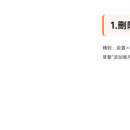
1.
轉到：設置>
單擊“添加帳