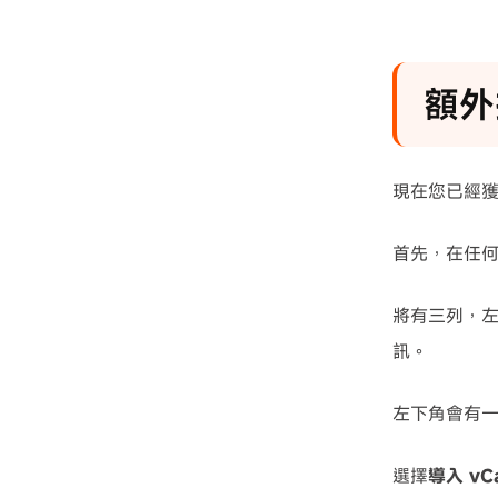
額外
現在您已經獲得
首先，在任
將有三列，
訊。
左下角會有
選擇
導入 vC