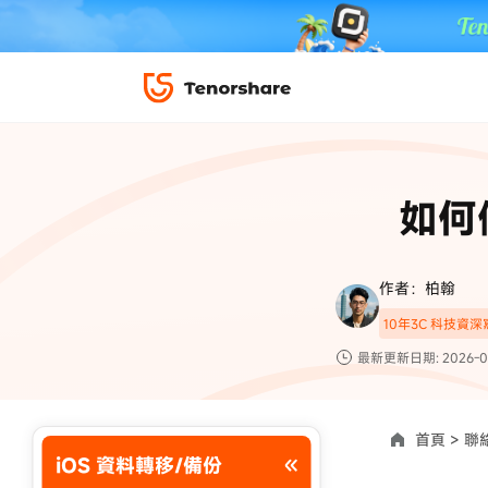
iPhone 解鎖與修復
下載中心
資料救援與
ReiBoot 
修復＆恢復
ReiBoot -
如何
4DDiG W
PDF＆AI
4DDiG M
·iOS 27 降級 iOS 26 教學
·iPhone 照片備
·iPad 強制重置回復原廠
·電腦傳影片到 iPho
📍 iAnyGo 定位神器
資料轉移
·Apple ID 驗證一直出現
·iPhone 永久刪
作者：柏翰
復原
10年3C 科技資
限時 5 折優惠，
立即
手機解鎖
最新更新日期: 2026-0
實用工具
影片教學
TS-save-50
複製折扣碼
為您提供最豐富的教學影片
首頁 >
聯
iOS 資料轉移/備份
前往搶購