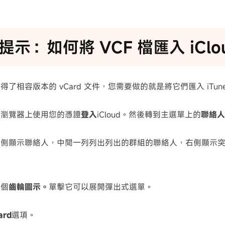
提示：如何將 VCF 檔匯入 iClo
了相容版本的 vCard 文件，您需要做的就是將它們匯入 iTun
何瀏覽器上使用您的憑證
登入
iCloud。然後轉到
主選單上的
聯絡人
左側顯示聯絡人，中間一列列出列出的群組的聯絡人，右側顯示
一個
齒輪圖示。
單擊它可以展開彈出式選單。
ard
選項。