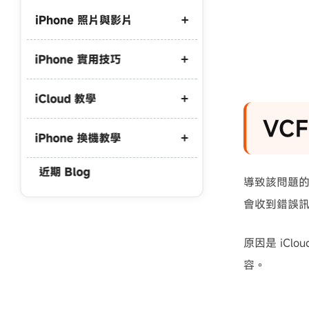
iPhone 照片與影片
iPhone 實用技巧
iPhone 照片備份到外接硬碟
iPhone 照片備份到電腦
iCloud 教學
iPhone 開發者模式不見了
iPhone照片傳到電腦win10
VC
iPhone 驗機
iPhone 照片 HEIC 轉 JPG
iPhone 換機教學
iCloud 空間不足
iPhone螢幕鏡像輸出找不到
iPhone 影片 M4A 轉 MP3
iCloud 滿了怎麼刪
近期 Blog
iCareFone 破解版
iPhone 資料轉移
導致該問題的最
iPhone 藍芽傳照片到電腦
iCloud取消訂閱照片會不見嗎
iCareFone 評測
舊 iPhone 轉新 iPhone
會收到錯誤
iPhone 原況照片傳到電腦
iPhone轉移舊手機資料還在嗎？
原因是 iClo
iPhone轉移失敗原因
容。
iPad 資料轉移