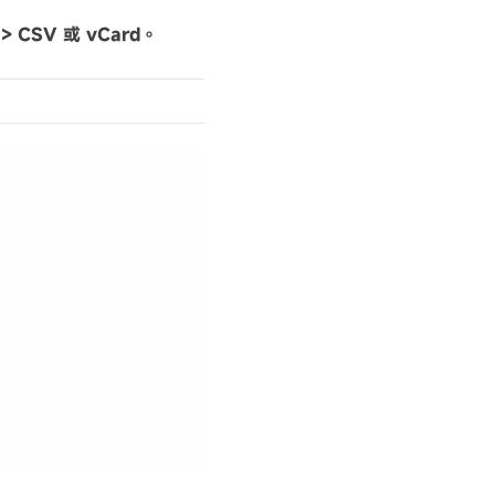
> CSV 或 vCard。