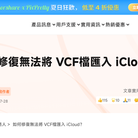
產品訊息
用戶支援
實用資訊
熱銷優惠
每月優惠
買一送一
零元购
傳輸
- iOS 系統修復
關於我們
定位修改
UltData iPhone 資料救援
支援中心
資訊分類
聯絡
iOS 27
iOS 27
 Android 系統修復
UltData Android 資料救援
修復無法將 VCF檔匯入 iClo
in 資料救援
UltData LINE 數據恢復
ac 資料救援
UltData WhatsApp 數據恢復
人像修圖
份到外接硬碟
·Pokemo GO Plus 無法配對
新版本
ne
·大家報寶貝
資料救援
，
暢遊全球！
除的照片如何
·寶可夢自動抓寶
數據傳輸
文章實
深寫作者
入手！
115
10
11
7-28
資訊中心
查看影片
為您提供最實用的
絡人 >
如何修復無法將 VCF檔匯入 iCloud？