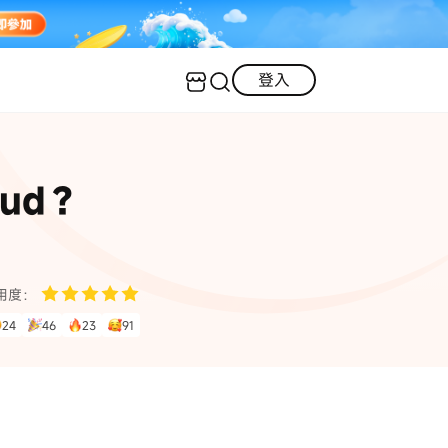
登入
客服（24小時內回復）
實用技巧
ud？
·三星手機螢幕黑屏
AI 資訊
定位修改
·iOS 版本太舊無法更新
iOS 27 最新資訊
iPhone 解鎖
·LINE對話紀錄復原
·WhatsApp刪除對話復原
WhatsApp 資訊
LINE 資料救援
用度：
24
46
23
91
查看全部
數位教學