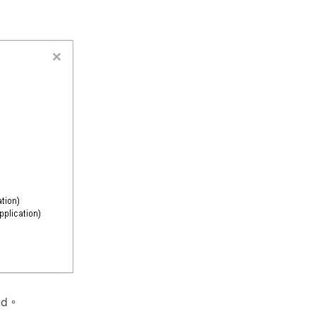
。
ud。