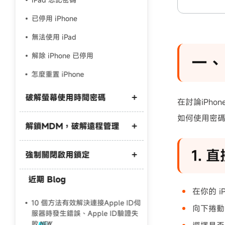
已停用 iPhone
無法使用 iPad
解除 iPhone 已停用
一、
怎麼重置 iPhone
破解螢幕使用時間密碼
在討論iPho
如何使用密碼
解鎖MDM，破解遠程管理
破解螢幕使用時間密碼
iPhone 螢幕使用時間破解
1. 直
強制關閉啟用鎖定
MDM 解鎖
MDM 解除免費工具
近期 Blog
iPhone遺失模式破解
在你的 i
國軍 MDM 解鎖
尋找我的iPhone破解
10 個方法有效解決連接Apple ID伺
向下捲動
iPad 解除學校監管
服器時發生錯誤、Apple ID驗證失
iPad啟用鎖定破解
敗