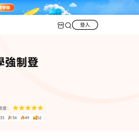
登入
客服（24小時內回復）
實用技巧
教學強制登
·三星手機螢幕黑屏
AI 資訊
定位修改
·iOS 版本太舊無法更新
iOS 27 最新資訊
iPhone 解鎖
·LINE對話紀錄復原
·WhatsApp刪除對話復原
WhatsApp 資訊
LINE 資料救援
用度：
查看全部
33
34
49
52
數位教學