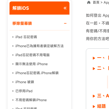
首頁 >
Ap
解鎖iOS
使用說明：以上折扣碼僅用於 iAnyGo 終身方案,加購後即
如何登出 App
在一起。不過，
移除螢幕鎖
有密碼/不用密
iPad 忘記密碼
用你的方法
iPhone已為擁有者鎖定破解方法
iPad忘記密碼不用電腦
一、【
顯示無法使用 iPhone
二、【
iPhone忘記密碼.iPhone解鎖
iPhone 被鎖
已停用iPad
三、A
不用密碼解鎖iPhone
結語
iPad 忘記密碼