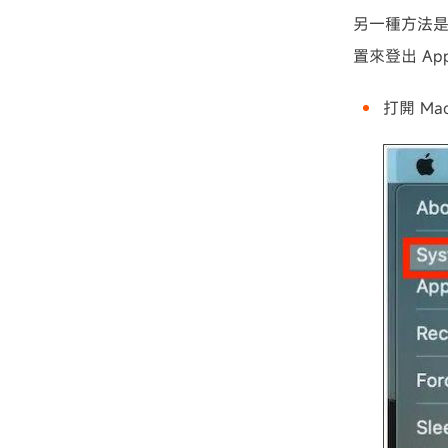
另一種方法是 
置來登出 App
打開 M