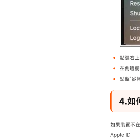
點選右上角
在側邊欄中
點擊“從
4.如
如果裝置不在身
Apple ID