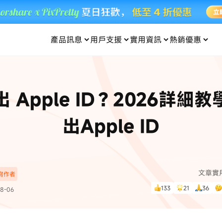
產品訊息
用戶支援
實用資訊
熱銷優惠
每月優惠
買一送一
零元购
傳輸
- iOS 系統修復
關於我們
定位修改
UltData iPhone 資料救援
支援中心
資訊分類
聯絡
iOS 27
iOS 27
 Android 系統修復
UltData Android 資料救援
 Apple ID？2026詳細
in 資料救援
UltData LINE 數據恢復
ac 資料救援
UltData WhatsApp 數據恢復
人像修圖
份到外接硬碟
·Pokemo GO Plus 無法配對
新版本
出Apple ID
ne
·大家報寶貝
資料救援
，
暢遊全球！
除的照片如何
·寶可夢自動抓寶
數據傳輸
入手！
文章實
深寫作者
資訊中心
查看影片
133
21
36
8-06
為您提供最實用的