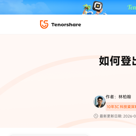
iPhone 解鎖與修復
下載中心
資料救援與
ReiBoot 
修復＆恢復
ReiBoot -
如何登出
4DDiG W
PDF＆AI
4DDiG M
·iOS 27 降級 iOS 26 教學
·iPhone 照片備
·iPad 強制重置回復原廠
·電腦傳影片到 iPho
📍 iAnyGo 定位神器
資料轉移
·Apple ID 驗證一直出現
·iPhone 永久刪
復原
限時 5 折優惠，
立即
手機解鎖
作者：林柏翰
實用工具
影片教學
10年3C 科技資
TS-save-50
複製折扣碼
為您提供最豐富的教學影片
最新更新日期: 2026-0
前往搶購