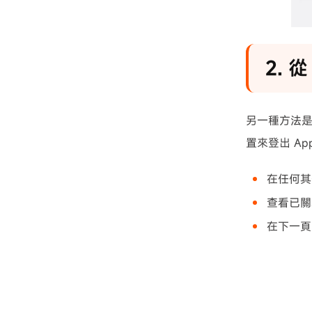
2. 
另一種方法是 
置來登出 App
在任何其
查看已關聯
在下一頁