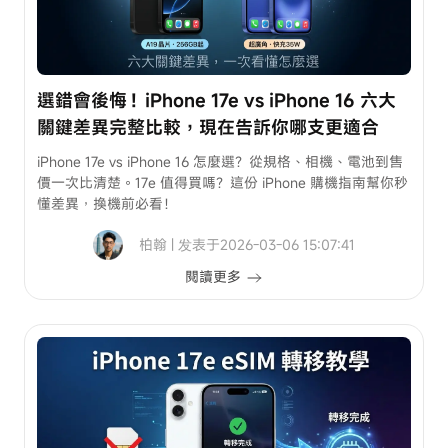
iPhone
傳
到
電
選錯會後悔！iPhone 17e vs iPhone 16 六大
腦
關鍵差異完整比較，現在告訴你哪支更適合
如
iPhone 17e vs iPhone 16 怎麼選？從規格、相機、電池到售
何
價一次比清楚。17e 值得買嗎？這份 iPhone 購機指南幫你秒
從
懂差異，換機前必看！
iPhone
柏翰 | 发表于2026-03-06 15:07:41
傳
送
閱讀更多
檔
案
到
電
腦
定
位
LINE