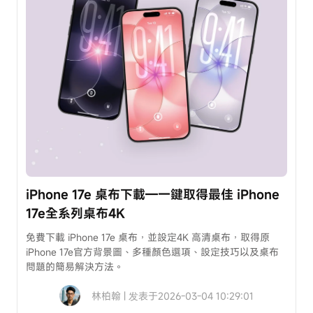
冊
碼
看
最
新
3C
密
技
領
粉
iPhone 17e 桌布下載—一鍵取得最佳 iPhone
絲
17e全系列桌布4K
專
屬
免費下載 iPhone 17e 桌布，並設定4K 高清桌布，取得原
8
iPhone 17e官方背景圖、多種顏色選項、設定技巧以及桌布
問題的簡易解決方法。
折
券
林柏翰 | 发表于2026-03-04 10:29:01