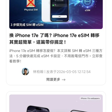
修
對
改
話
攻
紀
略
錄
如
何
換 iPhone 17e 了嗎？iPhone 17e eSIM 轉移
救
Tenorshare
其實超簡單，這篇帶你搞定！
回
中文
iPhone 17e eSIM 轉移怎麼做？本文詳解 SIM 轉 eSIM 三種方
您的 3C 技術支
法，5 分鐘快速完成 eSIM 卡設定，不用跑電信門市。立即查
援站
看教學！
林柏翰 | 发表于2026-03-05 12:12:54
每
閱讀更多
月
抽
送
產
品
註