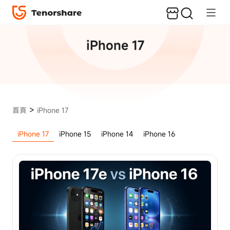
熱
門
文
iPhone 17
章
資
料
備
份
與
>
首頁
iPhone 17
傳
輸
iPhone 17
iPhone 15
iPhone 14
iPhone 16
如
何
將
照
片
從