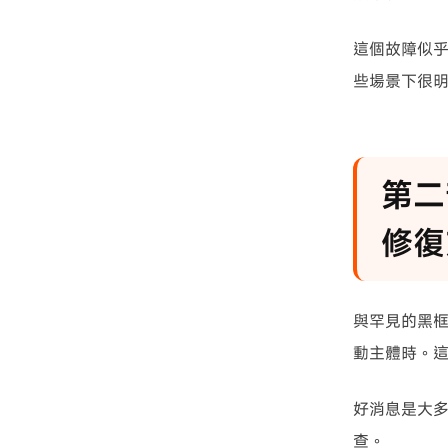
這個故障似
些場景下很
第二
修復
與罕見的黑
動主體時。
好消息是大
查。