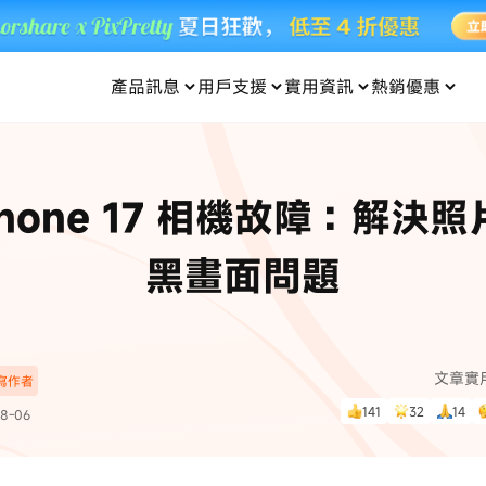
產品訊息
用戶支援
實用資訊
熱銷優惠
每月優惠
買一送一
零元购
傳輸
- iOS 系統修復
關於我們
定位修改
UltData iPhone 資料救援
支援中心
資訊分類
聯絡
iOS 27
iOS 27
 Android 系統修復
UltData Android 資料救援
Phone 17 相機故障：解決
in 資料救援
UltData LINE 數據恢復
ac 資料救援
UltData WhatsApp 數據恢復
人像修圖
份到外接硬碟
·Pokemo GO Plus 無法配對
新版本
黑畫面問題
ne
·大家報寶貝
資料救援
，
暢遊全球！
除的照片如何
·寶可夢自動抓寶
數據傳輸
入手！
文章實
深寫作者
資訊中心
查看影片
141
32
14
8-06
為您提供最實用的