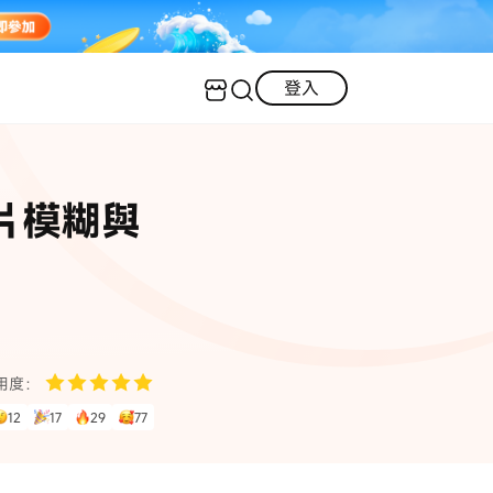
登入
客服（24小時內回復）
實用技巧
照片模糊與
·三星手機螢幕黑屏
AI 資訊
定位修改
·iOS 版本太舊無法更新
iOS 27 最新資訊
iPhone 解鎖
·LINE對話紀錄復原
·WhatsApp刪除對話復原
WhatsApp 資訊
LINE 資料救援
用度：
查看全部
12
17
29
77
數位教學