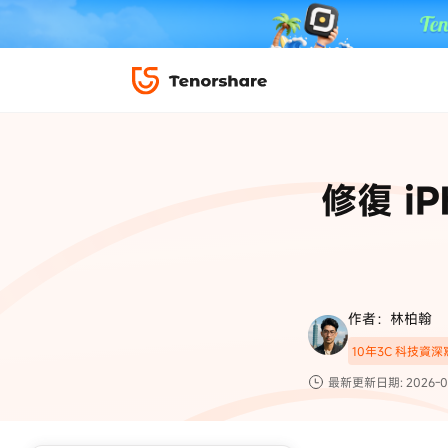
iPhone 解鎖與修復
下載中心
資料救援與
ReiBoot 
修復＆恢復
ReiBoot -
修復 i
4DDiG W
PDF＆AI
4DDiG M
·iOS 27 降級 iOS 26 教學
·iPhone 照片備
·iPad 強制重置回復原廠
·電腦傳影片到 iPho
📍 iAnyGo 定位神器
資料轉移
·Apple ID 驗證一直出現
·iPhone 永久刪
復原
限時 5 折優惠，
立即
手機解鎖
作者：林柏翰
實用工具
影片教學
10年3C 科技資
TS-save-50
複製折扣碼
為您提供最豐富的教學影片
最新更新日期: 2026-0
前往搶購