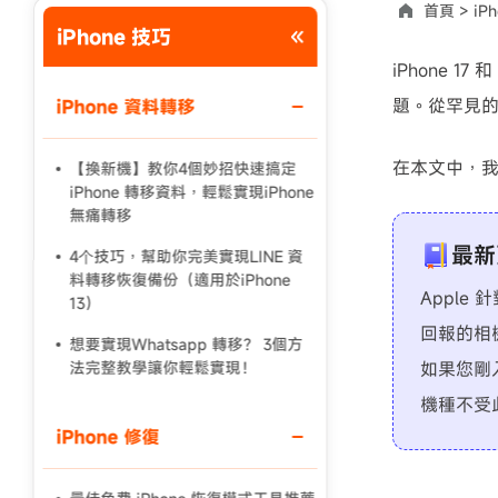
首頁 >
iPh
iPhone 技巧
使用說明：以上折扣碼僅用於 iAnyGo 終身方案,加購後即
iPhone 
題。從罕見
iPhone 資料轉移
在本文中，我
【換新機】教你4個妙招快速搞定
iPhone 轉移資料，輕鬆實現iPhone
無痛轉移
最新
4个技巧，幫助你完美實現LINE 資
料轉移恢復備份（適用於iPhone
Apple 
13）
回報的相
想要實現Whatsapp 轉移？ 3個方
法完整教學讓你輕鬆實現！
如果您剛入
機種不受此
iPhone 修復