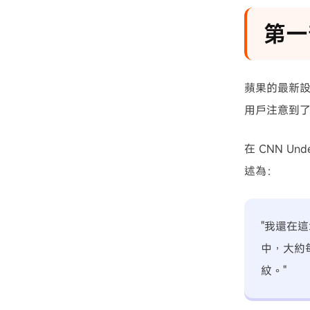
第一
蘋果的最新
用戶注意到
在 CNN U
述為：
"我還在這場
中，大約
紋。"