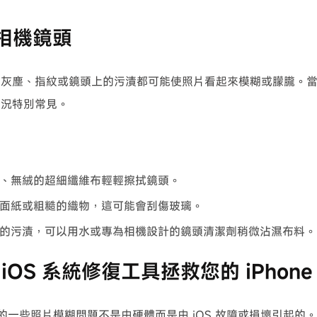
潔相機鏡頭
灰塵、指紋或鏡頭上的污漬都可能使照片看起來模糊或朦朧。當 iP
情況特別常見。
、無絨的超細纖維布輕輕擦拭鏡頭。
面紙或粗糙的織物，這可能會刮傷玻璃。
的污漬，可以用水或專為相機設計的鏡頭清潔劑稍微沾濕布料。
用 iOS 系統修復工具拯救您的 iPhone 
17 上的一些照片模糊問題不是由硬體而是由 iOS 故障或損壞引起