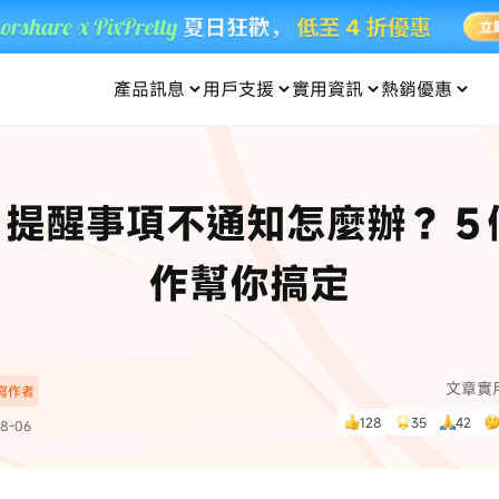
產品訊息
用戶支援
實用資訊
熱銷優惠
每月優惠
買一送一
零元购
傳輸
- iOS 系統修復
關於我們
定位修改
UltData iPhone 資料救援
支援中心
資訊分類
聯絡
iOS 27
iOS 27
 Android 系統修復
UltData Android 資料救援
ne 提醒事項不通知怎麼辦？
in 資料救援
UltData LINE 數據恢復
ac 資料救援
UltData WhatsApp 數據恢復
人像修圖
份到外接硬碟
·Pokemo GO Plus 無法配對
新版本
作幫你搞定
ne
·大家報寶貝
資料救援
，
暢遊全球！
除的照片如何
·寶可夢自動抓寶
數據傳輸
入手！
文章實
深寫作者
資訊中心
查看影片
128
35
42
8-06
為您提供最實用的