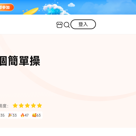
登入
客服（24小時內回復）
實用技巧
５個簡單操
·三星手機螢幕黑屏
AI 資訊
定位修改
·iOS 版本太舊無法更新
iOS 27 最新資訊
iPhone 解鎖
·LINE對話紀錄復原
·WhatsApp刪除對話復原
WhatsApp 資訊
LINE 資料救援
用度：
查看全部
35
33
47
63
數位教學