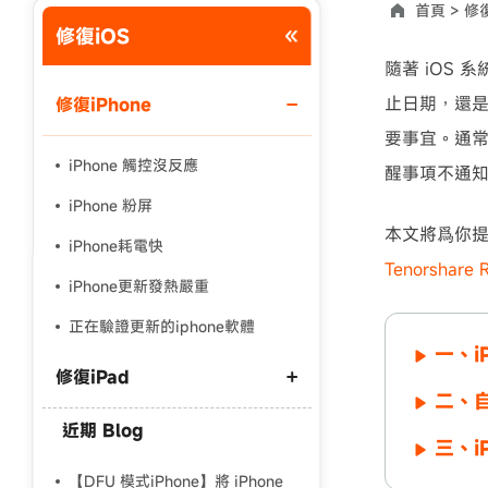
首頁 >
修復
修復iOS
使用說明：以上折扣碼僅用於 iAnyGo 終身方案,加購後即
隨著 iOS
止日期，還是
修復iPhone
要事宜。通常
iPhone 觸控沒反應
醒事項不通
iPhone 粉屏
本文將爲你提供
iPhone耗電快
Tenorshare 
iPhone更新發熱嚴重
正在驗證更新的iphone軟體
一、i
修復iPad
二、自
近期 Blog
ipad一直重開機
三、iP
ipad無法開機
【DFU 模式iPhone】將 iPhone