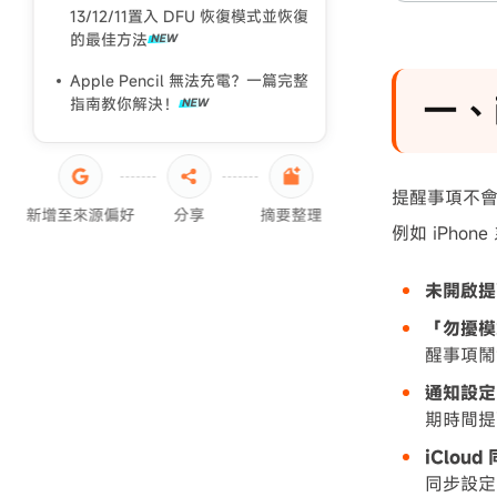
13/12/11置入 DFU 恢復模式並恢復
iPad黑屏死機
的最佳方法
iPad 強制重置回復原廠
Apple Pencil 無法充電？一篇完整
一、
指南教你解決！
提醒事項不
新增至來源偏好
分享
摘要整理
例如 iPho
未開啟提
「勿擾模
醒事項鬧
通知設定
期時間提
iClou
同步設定