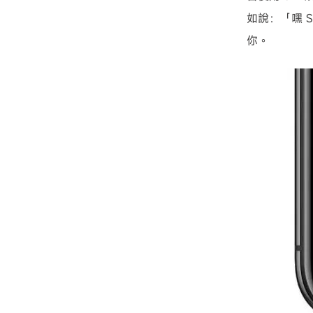
如說：「嘿 S
你。