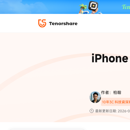
iPhone 解鎖與修復
下載中心
資料救援與
ReiBoot 
修復＆恢復
ReiBoot -
iPho
4DDiG W
PDF＆AI
4DDiG M
·iOS 27 降級 iOS 26 教學
·iPhone 照片備
·iPad 強制重置回復原廠
·電腦傳影片到 iPho
📍 iAnyGo 定位神器
資料轉移
·Apple ID 驗證一直出現
·iPhone 永久刪
復原
限時 5 折優惠，
立即
手機解鎖
作者：柏翰
實用工具
影片教學
10年3C 科技資
TS-save-50
複製折扣碼
為您提供最豐富的教學影片
最新更新日期: 2026-0
前往搶購