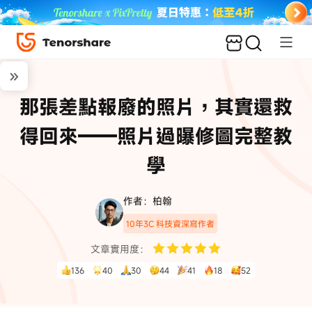
那張差點報廢的照片，其實還救
得回來——照片過曝修圖完整教
學
作者：柏翰
10年3C 科技資深寫作者
文章實用度：
136
40
30
44
41
18
52