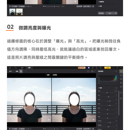
微調亮度與曝光
過曝修圖的核心在於調整「曝光」與「高光」。把曝光稍微往負
值方向調降，同時壓低高光，就能讓過白的區域逐漸找回層次。
這是照片調亮與壓暗之間最關鍵的平衡操作。