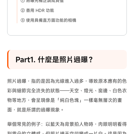
① 將曝光補正調成負值
② 善用 HDR 功能
③ 使用具備直方圖功能的相機
Part1. 什麼是照片過曝？
照片過曝，指的是因為光線進入過多，導致原本應有的色
彩與細節完全流失的狀態——天空、燈光、窗邊、白色衣
物等地方，會呈現像是「純白色塊」一樣毫無層次的畫
面，就是所謂的過曝現象。
舉個常見的例子：以藍天為背景拍人物時，肉眼明明看得
到雲朵的立體感，但照片裡天空卻變成一片白。這是因為