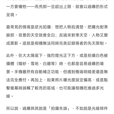
一方要犧牲——而亮部一旦超出上限，就會以過曝的形式
呈現。
最常見的情境是逆光拍攝：想把人物拍清楚、把曝光對準
臉部，背景的天空就會全白；反過來對準天空，人物又變
成黑影。這就是相機無法同時完美記錄兩者的先天限制。
此外，在大太陽底下、強烈燈光正下方，或是拍攝白色被
攝體（婚紗、雪地、白牆等）時，也都是容易過曝的場
景。手機雖然有自動補正功能，但遇到極端明暗差還是無
法完全應付。再加上，如果照片曝光度設定偏高，或是點
擊螢幕時誤觸了較亮的區域，也可能讓相機吃進過多光
線。
所以說，過曝與其說是「拍攝失誤」，不如說是光線條件