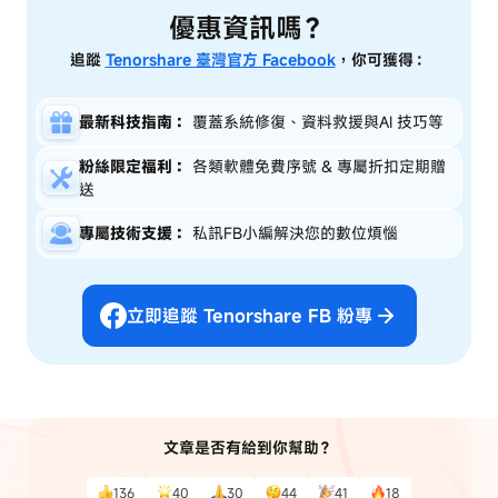
優惠資訊嗎？
追蹤
Tenorshare 臺灣官方 Facebook
，你可獲得：
最新科技指南：
覆蓋系統修復、資料救援與AI 技巧等
粉絲限定福利：
各類軟體免費序號 & 專屬折扣定期贈
送
專屬技術支援：
私訊FB小編解決您的數位煩惱
立即追蹤 Tenorshare FB 粉專
文章是否有給到你幫助？
136
40
30
44
41
18