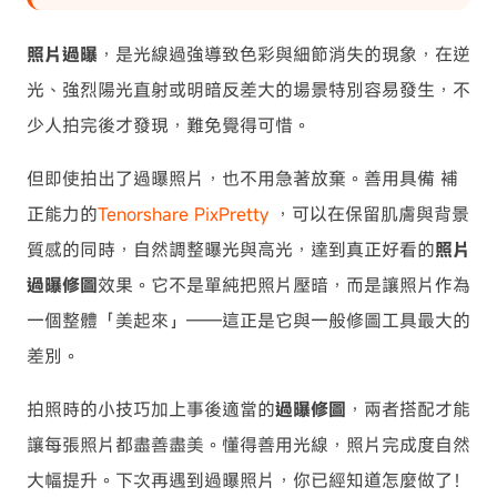
照片過曝
，是光線過強導致色彩與細節消失的現象，在逆
光、強烈陽光直射或明暗反差大的場景特別容易發生，不
少人拍完後才發現，難免覺得可惜。
但即使拍出了過曝照片，也不用急著放棄。善用具備 補
正能力的
Tenorshare PixPretty
，可以在保留肌膚與背景
質感的同時，自然調整曝光與高光，達到真正好看的
照片
過曝修圖
效果。它不是單純把照片壓暗，而是讓照片作為
一個整體「美起來」——這正是它與一般修圖工具最大的
差別。
拍照時的小技巧加上事後適當的
過曝修圖
，兩者搭配才能
讓每張照片都盡善盡美。懂得善用光線，照片完成度自然
大幅提升。下次再遇到過曝照片，你已經知道怎麼做了！