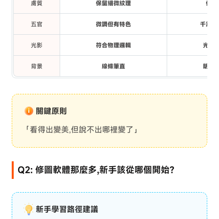
膚質
保留細微紋理
像塑
五官
微調但有特色
千篇一
光影
符合物理邏輯
光源
背景
線條筆直
明顯
關鍵原則
「看得出變美,但說不出哪裡變了」
Q2: 修圖軟體那麼多,新手該從哪個開始?
新手學習路徑建議