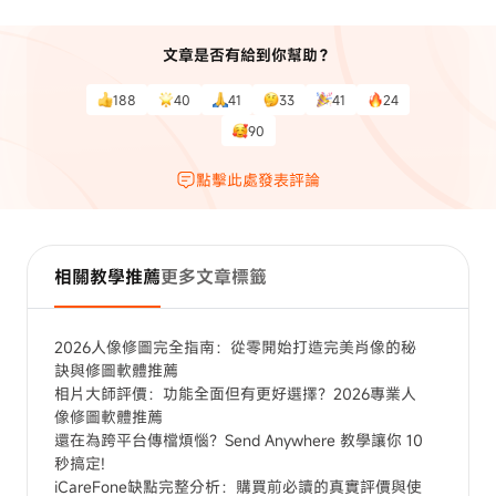
文章是否有給到你幫助？
188
40
41
33
41
24
90
點擊此處發表評論
相關教學推薦
更多文章標籤
2026人像修圖完全指南：從零開始打造完美肖像的秘
訣與修圖軟體推薦
相片大師評價：功能全面但有更好選擇？2026專業人
像修圖軟體推薦
還在為跨平台傳檔煩惱？Send Anywhere 教學讓你 10
秒搞定!
iCareFone缺點完整分析：購買前必讀的真實評價與使