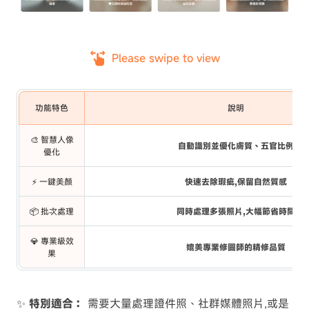
Please swipe to view
功能特色
說明
🎨 智慧人像
自動識別並優化膚質、五官比例
優化
⚡ 一鍵美顏
快速去除瑕疵,保留自然質感
📦 批次處理
同時處理多張照片,大幅節省時間
💎 專業級效
媲美專業修圖師的精修品質
果
✨
特別適合：
需要大量處理證件照、社群媒體照片,或是