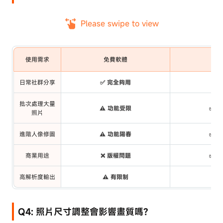
Please swipe to view
使用需求
免費軟體
付
日常社群分享
✅ 完全夠用
💰
批次處理大量
⚠️ 功能受限
✅ 
照片
進階人像修圖
⚠️ 功能陽春
✅ 
商業用途
❌ 版權問題
✅ 
高解析度輸出
⚠️ 有限制
✅ 
Q4: 照片尺寸調整會影響畫質嗎?