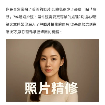
你是否常常拍了美美的照片,卻總覺得少了那麼一點「質
感」?或是婚紗照、證件照需要更專業的處理?別擔心!這
篇文章將帶你深入了解
照片精修
的眉角,從基礎觀念到進
階技巧,讓你輕鬆掌握修圖的精髓。