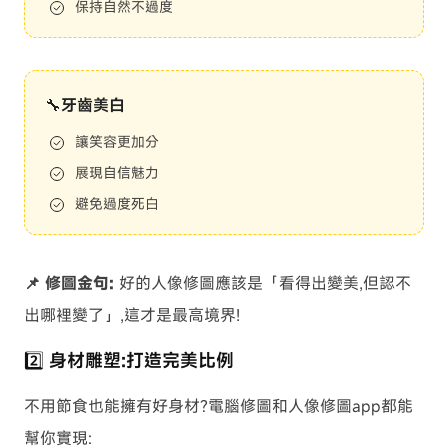
保持自然不過度
🔧牙齒美白
讓笑容更加分
展現自信魅力
避免過度死白
📌 修圖金句:
好的人像修圖應該是「看得出變美,但認不
出哪裡變了」,這才是最高境界!
2️⃣ 身材雕塑:打造完美比例
不用節食也能擁有好身材?電腦修圖和人像修圖app都能
幫你實現: