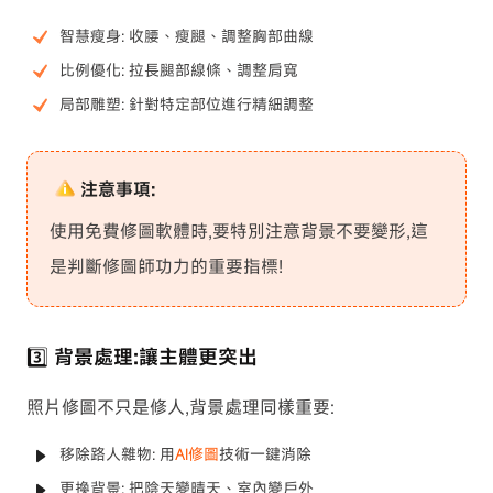
智慧瘦身: 收腰、瘦腿、調整胸部曲線
比例優化: 拉長腿部線條、調整肩寬
局部雕塑: 針對特定部位進行精細調整
注意事項:
使用免費修圖軟體時,要特別注意背景不要變形,這
是判斷修圖師功力的重要指標!
3️⃣ 背景處理:讓主體更突出
照片修圖不只是修人,背景處理同樣重要:
移除路人雜物: 用
AI修圖
技術一鍵消除
更換背景: 把陰天變晴天、室內變戶外