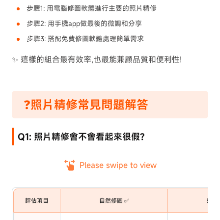
步驟1: 用電腦修圖軟體進行主要的照片精修
步驟2: 用手機app做最後的微調和分享
步驟3: 搭配免費修圖軟體處理簡單需求
✨ 這樣的組合最有效率,也最能兼顧品質和便利性!
❓照片精修常見問題解答
Q1: 照片精修會不會看起來很假?
Please swipe to view
評估項目
自然修圖 ✅
過度