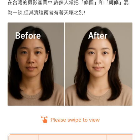
在台灣的攝影產業中,許多人常把「修圖」和「
精修
」混
為一談,但其實這兩者有著天壤之別!
Please swipe to view