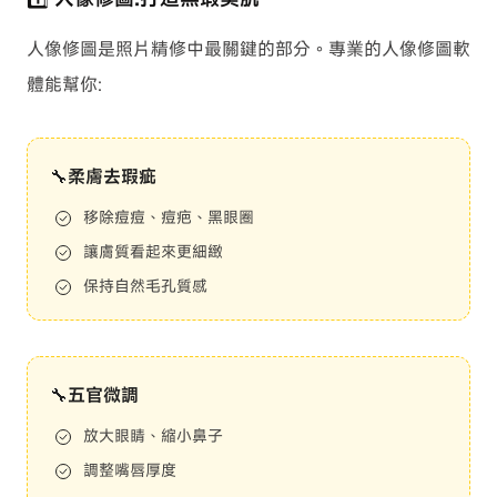
人像修圖是照片精修中最關鍵的部分。專業的人像修圖軟
體能幫你:
🔧柔膚去瑕疵
移除痘痘、痘疤、黑眼圈
讓膚質看起來更細緻
保持自然毛孔質感
🔧五官微調
放大眼睛、縮小鼻子
調整嘴唇厚度