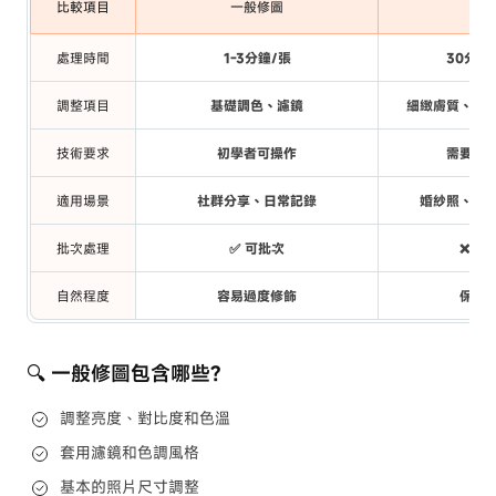
比較項目
一般修圖
照
處理時間
1-3分鐘/張
30分鐘
調整項目
基礎調色、濾鏡
細緻膚質、五
技術要求
初學者可操作
需要專
適用場景
社群分享、日常記錄
婚紗照、商
批次處理
✅ 可批次
❌ 需
自然程度
容易過度修飾
保留
🔍 一般修圖包含哪些?
調整亮度、對比度和色溫
套用濾鏡和色調風格
基本的照片尺寸調整