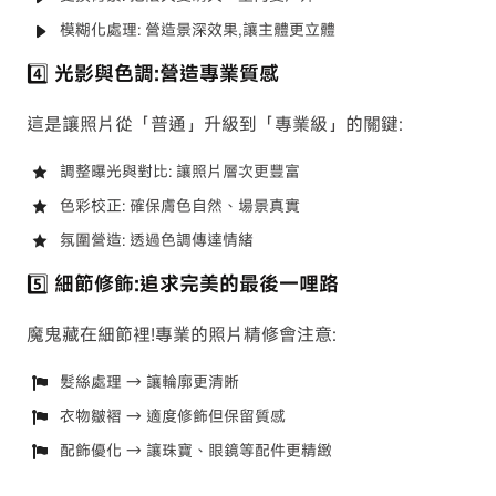
模糊化處理: 營造景深效果,讓主體更立體
4️⃣ 光影與色調:營造專業質感
這是讓照片從「普通」升級到「專業級」的關鍵:
調整曝光與對比: 讓照片層次更豐富
色彩校正: 確保膚色自然、場景真實
氛圍營造: 透過色調傳達情緒
5️⃣ 細節修飾:追求完美的最後一哩路
魔鬼藏在細節裡!專業的照片精修會注意:
髮絲處理 → 讓輪廓更清晰
衣物皺褶 → 適度修飾但保留質感
配飾優化 → 讓珠寶、眼鏡等配件更精緻