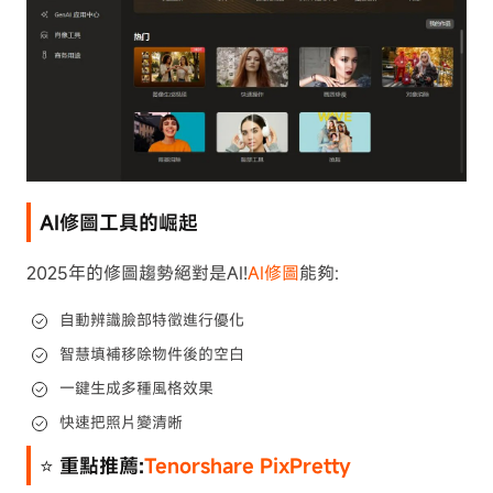
AI修圖工具的崛起
2025年的修圖趨勢絕對是AI!
AI修圖
能夠:
自動辨識臉部特徵進行優化
智慧填補移除物件後的空白
一鍵生成多種風格效果
快速把照片變清晰
⭐ 重點推薦:
Tenorshare PixPretty