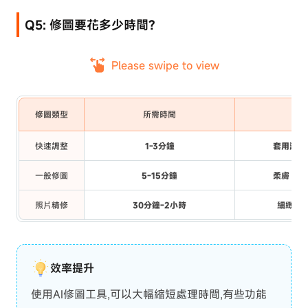
Q5: 修圖要花多少時間?
Please swipe to view
修圖類型
所需時間
包
快速調整
1-3分鐘
套用濾鏡
一般修圖
5-15分鐘
柔膚、瘦
照片精修
30分鐘-2小時
細緻處
效率提升
使用AI修圖工具,可以大幅縮短處理時間,有些功能