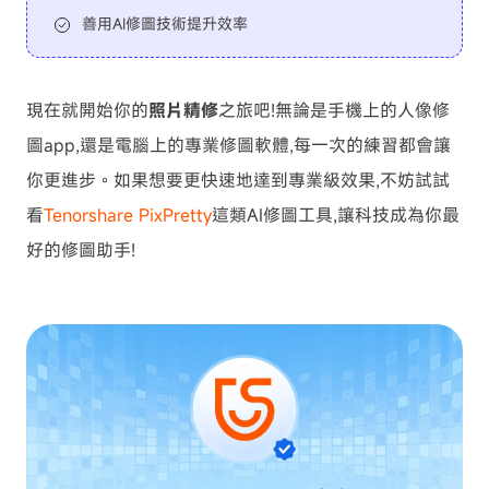
善用AI修圖技術提升效率
現在就開始你的
照片精修
之旅吧!無論是手機上的人像修
圖app,還是電腦上的專業修圖軟體,每一次的練習都會讓
你更進步。如果想要更快速地達到專業級效果,不妨試試
看
Tenorshare PixPretty
這類AI修圖工具,讓科技成為你最
好的修圖助手!