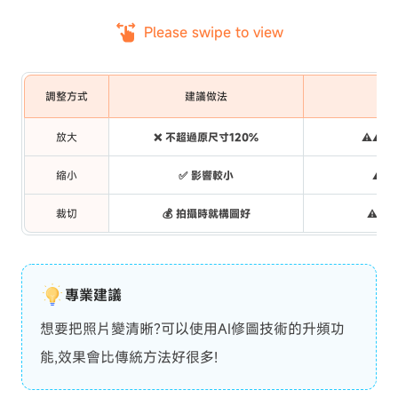
Please swipe to view
調整方式
建議做法
影
放大
❌ 不超過原尺寸120%
⚠️⚠️⚠
縮小
✅ 影響較小
⚠️ 
裁切
💰 拍攝時就構圖好
⚠️ 
專業建議
想要把照片變清晰?可以使用AI修圖技術的升頻功
能,效果會比傳統方法好很多!