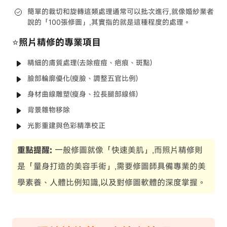
簡單的裁切和旋轉這類處理通常可以批次進行,就像婚紗業者
說的「100張修圖」,其實指的就是這種程度的處理。
⭐照片精修的專業項目
精細的膚質處理(去除痘痘、疤痕、斑點)
臉部輪廓優化(瘦臉、調整五官比例)
身材曲線雕塑(瘦身、拉長腿部線條)
背景雜物移除
光影重建與色彩精準校正
重點提醒:
一般修圖就像「快速美肌」,而照片精修則
是「量身打造的美容手術」,需要修圖師具備專業的美
學素養、人體比例知識,以及對修圖軟體的深度掌握。