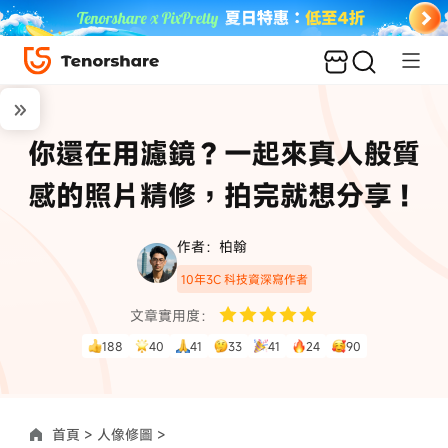
你還在用濾鏡？一起來真人般質
感的照片精修，拍完就想分享！
作者：柏翰
10年3C 科技資深寫作者
文章實用度：
188
40
41
33
41
24
90
首頁 >
人像修圖 >