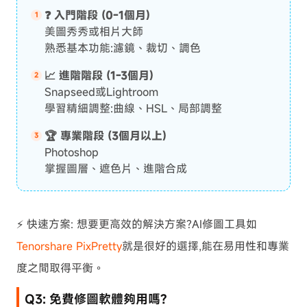
❓ 入門階段 (0-1個月)
美圖秀秀或相片大師
熟悉基本功能:濾鏡、裁切、調色
📈 進階階段 (1-3個月)
Snapseed或Lightroom
學習精細調整:曲線、HSL、局部調整
🏆 專業階段 (3個月以上)
Photoshop
掌握圖層、遮色片、進階合成
⚡ 快速方案: 想要更高效的解決方案?AI修圖工具如
Tenorshare PixPretty
就是很好的選擇,能在易用性和專業
度之間取得平衡。
Q3: 免費修圖軟體夠用嗎?