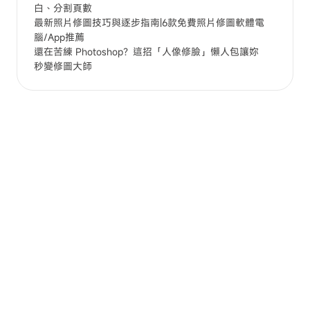
白、分割頁數
最新照片修圖技巧與逐步指南|6款免費照片修圖軟體電
腦/App推薦
還在苦練 Photoshop？這招「人像修臉」懶人包讓妳
秒變修圖大師