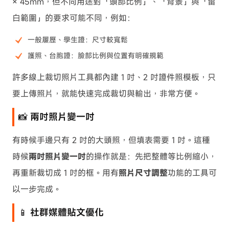
× 45mm，但不同用途對「頭部比例」、「背景」與「留
白範圍」的要求可能不同，例如：
一般履歷、學生證：尺寸較寬鬆
護照、台胞證：臉部比例與位置有明確規範
許多線上裁切照片工具都內建 1 吋、2 吋證件照模板，只
要上傳照片，就能快速完成裁切與輸出，非常方便。
📸 兩吋照片變一吋
有時候手邊只有 2 吋的大頭照，但填表需要 1 吋。這種
時候
兩吋照片變一吋
的操作就是：先把整體等比例縮小，
再重新裁切成 1 吋的框。用有
照片尺寸調整
功能的工具可
以一步完成。
📱 社群媒體貼文優化