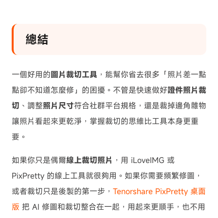
總結
一個好用的
圖片裁切工具
，能幫你省去很多「照片差一點
點卻不知道怎麼修」的困擾。不管是快速做好
證件照片裁
切
、調整
照片尺寸
符合社群平台規格，還是裁掉邊角雜物
讓照片看起來更乾淨，掌握裁切的思維比工具本身更重
要。
如果你只是偶爾
線上裁切照片
，用 iLoveIMG 或
PixPretty 的線上工具就很夠用。如果你需要頻繁修圖，
或者裁切只是後製的第一步，
Tenorshare PixPretty 桌面
版
把 AI 修圖和裁切整合在一起，用起來更順手，也不用