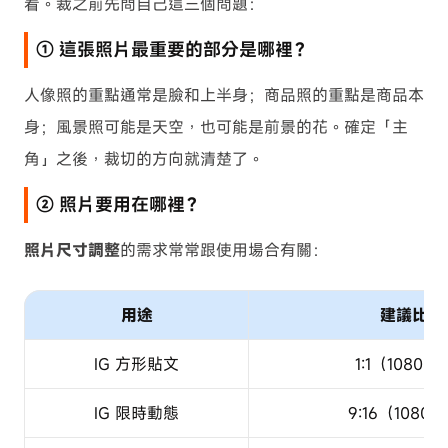
看。裁之前先問自己這三個問題：
① 這張照片最重要的部分是哪裡？
人像照的重點通常是臉和上半身；商品照的重點是商品本
身；風景照可能是天空，也可能是前景的花。確定「主
角」之後，裁切的方向就清楚了。
② 照片要用在哪裡？
照片尺寸調整
的需求常常跟使用場合有關：
用途
建議比例
IG 方形貼文
1:1（1080 ×
IG 限時動態
9:16（1080 ×