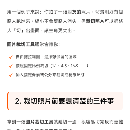
用一個例子來說：你拍了一張朋友的照片，背景剛好有個
路人跑進來。縮小不會讓路人消失，但
裁切照片
可以把路
人「切」出畫面，讓主角更突出。
圖片裁切工具
通常會讓你：
自由拖拉範圍，選擇想保留的區域
按照固定比例裁切（1:1、4:3、16:9……）
輸入指定像素或公分來裁切成精確尺寸
2. 裁切照片前要想清楚的三件事
拿到一張
圖片裁切工具
就亂切一通，很容易切完反而更難