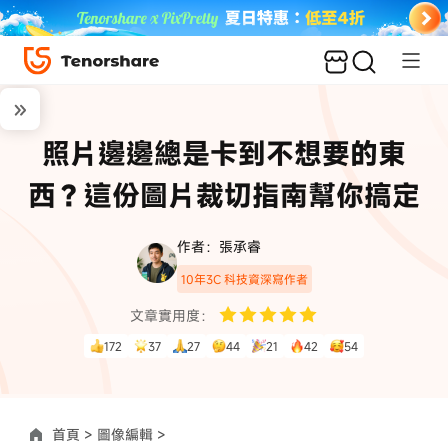
照片邊邊總是卡到不想要的東
西？這份圖片裁切指南幫你搞定
作者：張承睿
10年3C 科技資深寫作者
文章實用度：
172
37
27
44
21
42
54
首頁 >
圖像編輯 >