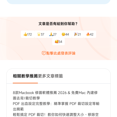
文章是否有給到你幫助？
172
37
27
44
21
42
54
點擊此處發表評論
相關教學推薦
更多文章標籤
8款Macbook 修圖軟體推薦 2026 & 免費Mac 內建修
圖去背/裁切教學
PDF 出血設定完整教學：精準掌握 PDF 裁切設定等輸
出規範
輕鬆搞定 PDF 裁切！教你如何快速調整大小、移除空