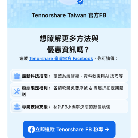
Tennorshare Taiwan
官方FB
想瞭解更多方法與
優惠資訊嗎？
追蹤
Tenorshare 臺灣官方 Facebook
，你可獲得：
最新科技指南：
覆蓋系統修復、資料救援與AI 技巧等
粉絲限定福利：
各類軟體免費序號 & 專屬折扣定期贈
送
專屬技術支援：
私訊FB小編解決您的數位煩惱
立即追蹤 Tenorshare FB 粉專