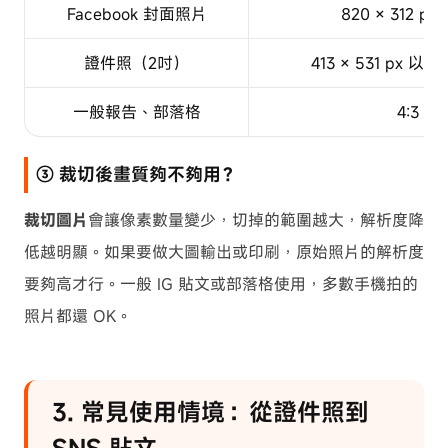
Facebook 封面照片
820 × 312 px
證件照（2吋）
413 × 531 px 以
一般報告、部落格
4:3 或 
③ 裁切後畫質夠不夠用？
裁切圖片
會讓像素數量變少，切掉的範圍越大，解析度降
低越明顯。如果要做大圖輸出或印刷，原始照片的解析度
要夠高才行。一般 IG 貼文或部落格使用，多數手機拍的
照片都還 OK。
3. 常見使用情境：從證件照到