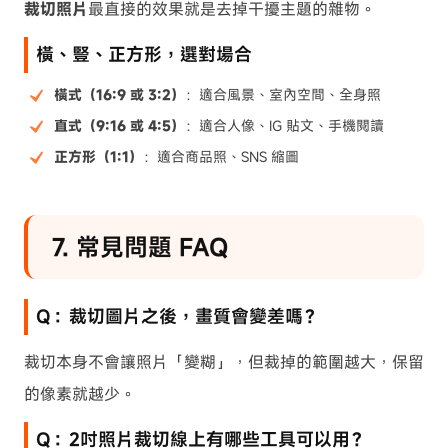
裁切照片
最直接的效果就是去掉干擾主題的雜物。
橫、豎、正方形，選對場合
橫式（16:9 或 3:2）
：適合風景、室內空間、全身照
直式（9:16 或 4:5）
：適合人像、IG 貼文、手機閱讀
正方形（1:1）
：適合商品照、SNS 縮圖
7. 常見問題 FAQ
Q：裁切圖片之後，畫質會變差嗎？
裁切本身不會讓照片「變糊」，但裁掉的範圍越大，保留
的像素就越少。
Q：2吋照片裁切線上有哪些工具可以用？