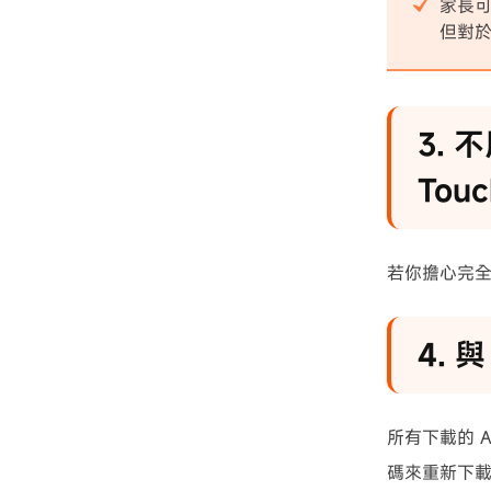
家長
但對
3. 
Touc
若你擔心完全取
4. 與
所有下載的 A
碼來重新下