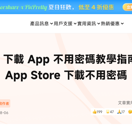
產品訊息
用戶支援
實用資訊
熱銷優惠
每月優惠
買一送一
零元购
傳輸
- iOS 系統修復
關於我們
定位修改
UltData iPhone 資料救援
支援中心
資訊分類
聯絡
iOS 27
iOS 27
 Android 系統修復
UltData Android 資料救援
ne 下載 App 不用密碼教學
in 資料救援
UltData LINE 數據恢復
ac 資料救援
UltData WhatsApp 數據恢復
人像修圖
份到外接硬碟
·Pokemo GO Plus 無法配對
新版本
App Store 下載不用密碼
ne
·大家報寶貝
資料救援
，
暢遊全球！
除的照片如何
·寶可夢自動抓寶
數據傳輸
入手！
文章實
深寫作者
資訊中心
查看影片
199
47
17
8-06
為您提供最實用的