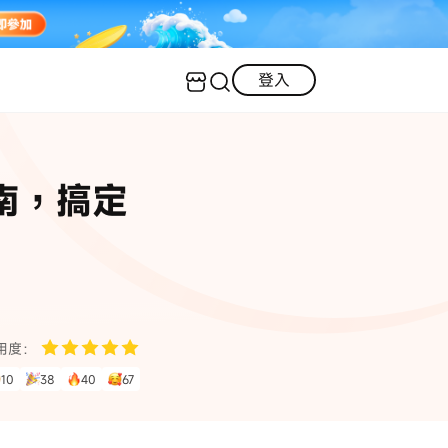
登入
客服（24小時內回復）
實用技巧
指南，搞定
·三星手機螢幕黑屏
AI 資訊
定位修改
·iOS 版本太舊無法更新
iOS 27 最新資訊
iPhone 解鎖
·LINE對話紀錄復原
·WhatsApp刪除對話復原
WhatsApp 資訊
LINE 資料救援
用度：
查看全部
10
38
40
67
數位教學