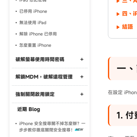
三、A
已停用 iPhone
四、i
無法使用 iPad
結語
解除 iPhone 已停用
怎麼重置 iPhone
破解螢幕使用時間密碼
一、
解鎖MDM，破解遠程管理
破解螢幕使用時間密碼
iPhone 螢幕使用時間破解
在設定 iPh
強制關閉啟用鎖定
MDM 解鎖
MDM 解除免費工具
近期 Blog
iPhone遺失模式破解
1. 
國軍 MDM 解鎖
尋找我的iPhone破解
iPhone 安全搜尋關不掉怎麼辦？一
iPad 解除學校監管
步步教你徹底關閉安全搜尋！
iPad啟用鎖定破解