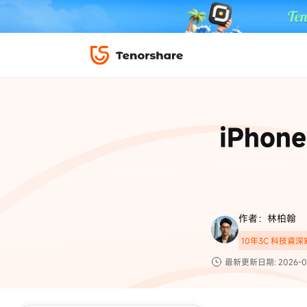
iPhone 解鎖與修復
下載中心
資料救援與
ReiBoot 
修復＆恢復
ReiBoot -
iPho
4DDiG W
PDF＆AI
4DDiG M
·iOS 27 降級 iOS 26 教學
·iPhone 照片備
·iPad 強制重置回復原廠
·電腦傳影片到 iPho
📍 iAnyGo 定位神器
資料轉移
·Apple ID 驗證一直出現
·iPhone 永久刪
復原
限時 5 折優惠，
立即
手機解鎖
作者：林柏翰
實用工具
影片教學
10年3C 科技資
TS-save-50
複製折扣碼
為您提供最豐富的教學影片
最新更新日期: 2026-0
前往搶購