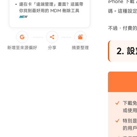
iPhone 
還在卡「遠端管理」畫面？這篇帶
iPhone啟用鎖定破解
你找到最好用的 MDM 刪除工具
碼。這種設定可
不過，付費的
新增至來源偏好
分享
摘要整理
2. 
下載免
或使用 
特別是
的用