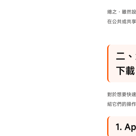
總之，雖然設
在公共或共
二、
下載
對於想要快速
紹它們的操
1. 