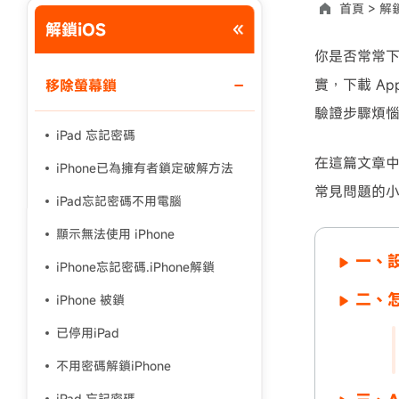
首頁 >
解鎖
解鎖iOS
使用說明：以上折扣碼僅用於 iAnyGo 終身方案,加購後即
你是否常常下載
實，下載 A
移除螢幕鎖
驗證步驟煩
iPad 忘記密碼
在這篇文章
iPhone已為擁有者鎖定破解方法
常見問題的
iPad忘記密碼不用電腦
顯示無法使用 iPhone
一、設
iPhone忘記密碼.iPhone解鎖
二、怎
iPhone 被鎖
已停用iPad
不用密碼解鎖iPhone
iPad 忘記密碼