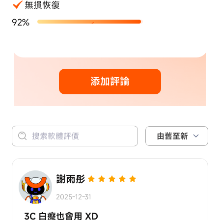
無損恢復
92%
添加評論
由舊至新
謝雨彤
2025-12-31
3C 白癡也會用 XD