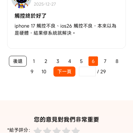
2025-12-27
觸控終於好了
iphone 17 觸控不良、ios26 觸控不良，本來以為
是硬體，結果修系統就解決。
後退
1
2
3
4
5
6
7
8
9
10
下一頁
/
29
您的意見對我們非常重要
*給予評分：