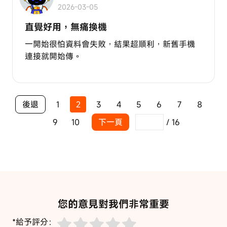
2026-03-05
直覺好用，無痛換機
一開始很怕資料會失敗，結果超順利，新舊手機
連接就開始傳。
後退
1
2
3
4
5
6
7
8
9
10
下一頁
/
16
您的意見對我們非常重要
*給予評分：