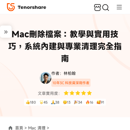
Mac刪除檔案：教學與實用技
巧，系統內建與專業清理完全指
南
作者：林柏翰
10年3C 科技資深寫作者
文章實用度：
180
45
38
13
34
16
91
首頁 >
Mac 清理 >