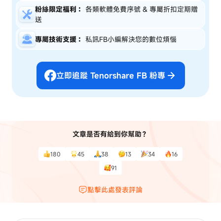
粉絲限定福利：
各類軟體免費序號 & 專屬折扣定期贈
送
專屬技術支援：
私訊FB小編解決您的數位煩惱
立即追蹤 Tenorshare FB 粉專
文章是否有給到你幫助？
180
45
38
13
34
16
91
點擊此處發表評論