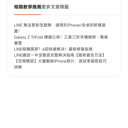
相關教學推薦
更多文章標籤
LINE 無法更新怎麼辦：適用於iPhone/安卓的新舊裝
置！
Galaxy Z TriFold 價錢公佈！三星三折手機規格、售後
彙整
LINE相機黑屏？6招快速解決！最新修復指南
LINE通話一半沒聲音完整解決指南【最新最全方法】
【空間釋放】大量刪除iPhone照片：高效率選取技巧
詳解