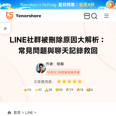
LINE社群被刪除原因大解析：
常見問題與聊天記錄救回
作者：柏翰
10年3C 科技資深寫作者
文章實用度：
115
43
38
50
29
18
61
首頁 >
LINE >