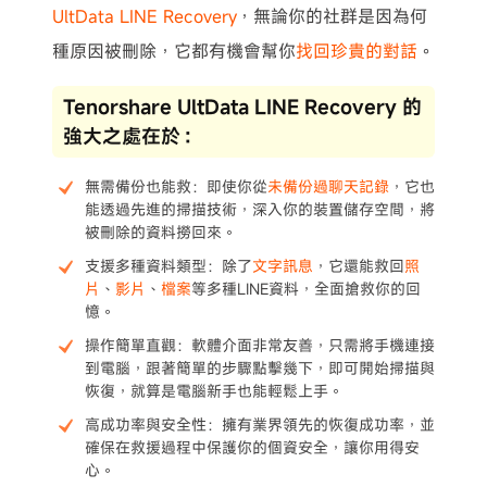
UltData LINE Recovery
，無論你的社群是因為何
種原因被刪除，它都有機會幫你
找回珍貴的對話
。
Tenorshare UltData LINE Recovery 的
強大之處在於：
無需備份也能救：即使你從
未備份過聊天記錄
，它也
能透過先進的掃描技術，深入你的裝置儲存空間，將
被刪除的資料撈回來。
支援多種資料類型：除了
文字訊息
，它還能救回
照
片
、
影片
、
檔案
等多種LINE資料，全面搶救你的回
憶。
操作簡單直觀：軟體介面非常友善，只需將手機連接
到電腦，跟著簡單的步驟點擊幾下，即可開始掃描與
恢復，就算是電腦新手也能輕鬆上手。
高成功率與安全性：擁有業界領先的恢復成功率，並
確保在救援過程中保護你的個資安全，讓你用得安
心。