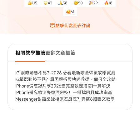
115
43
38
50
29
18
61
點擊此處發表評論
相關教學推薦
更多文章標籤
IG 限時動態不見？2026 必看最新最全恢復攻略實測
IG精選動態不見？原因解析與快速救援、備份全攻略
iPhone備忘錄共享2026最完整設定指南|一篇解決
iPhone備忘錄消失復原密技！一鍵找回且成功率高
Messenger對話紀錄復原怎麼做？完整8招圖文教學