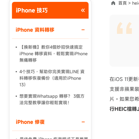
首頁 >
hei
iPhone 技巧
使用說明：以上折扣碼僅用於 iAnyGo 終身方案,加購後即
iPhone 資料轉移
【換新機】教你4個妙招快速搞定
iPhone 轉移資料，輕鬆實現iPhone
無痛轉移
4个技巧，幫助你完美實現LINE 資
料轉移恢復備份（適用於iPhone
在iOS 1
13）
支援非蘋果
想要實現Whatsapp 轉移？ 3個方
片。如果您希
法完整教學讓你輕鬆實現！
行HEIC檔轉
iPhone 修復