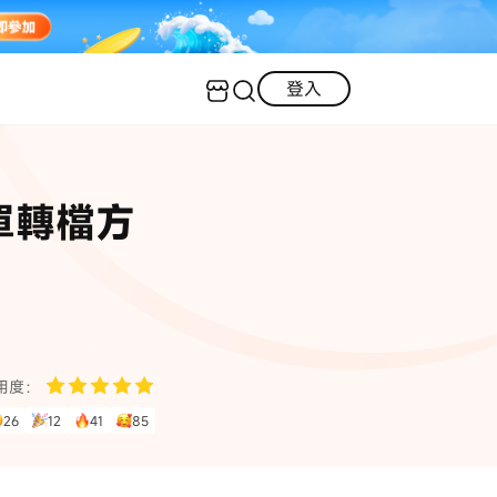
登入
客服（24小時內回復）
實用技巧
單轉檔方
·三星手機螢幕黑屏
AI 資訊
定位修改
·iOS 版本太舊無法更新
iOS 27 最新資訊
iPhone 解鎖
·LINE對話紀錄復原
·WhatsApp刪除對話復原
WhatsApp 資訊
LINE 資料救援
用度：
查看全部
26
12
41
85
數位教學