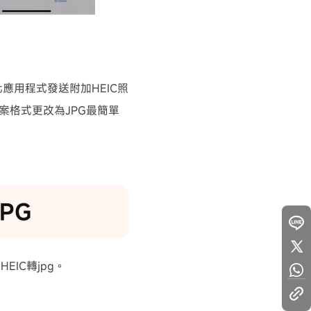
應用程式發送附加HEIC照
案格式更改為JPG最簡單
JPG
EIC轉jpg。