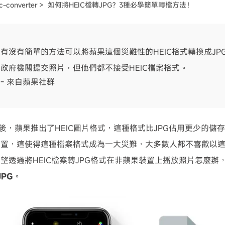
c-converter >
如何將HEIC檔轉JPG？3種必學簡單轉檔方法！
可使用！
有沒有簡單的方法可以將蘋果這個災難性的HEIC格式轉換成JP
政府機關提交照片，但他們都不接受HEIC檔案格式。
- 來自蘋果社群
1更新後，蘋果推出了HEIC圖片格式，這種格式比JPG佔用更少的儲
裝置，這使得這種檔案格式成為一大災難，大多數人都不喜歡以
望透過將HEIC檔案轉JPG格式在非蘋果裝置上播放照片怎麼辦
JPG
。