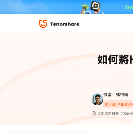
iPhone 解鎖與修復
下載中心
資料救援與
ReiBoot 
修復＆恢復
ReiBoot -
如何將
4DDiG W
PDF＆AI
4DDiG M
·iOS 27 降級 iOS 26 教學
·iPhone 照片備
·iPad 強制重置回復原廠
·電腦傳影片到 iPho
📍 iAnyGo 定位神器
資料轉移
·Apple ID 驗證一直出現
·iPhone 永久刪
復原
限時 5 折優惠，
立即
手機解鎖
作者：林柏翰
實用工具
影片教學
10年3C 科技資
TS-save-50
複製折扣碼
為您提供最豐富的教學影片
最新更新日期: 2026-0
前往搶購