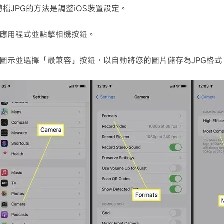
轉檔JPG的方法是調整iOS裝置設定。
應用程式並點擊相機按鈕。
圖示並選擇「最兼容」按鈕，以自動將您的圖片儲存為JPG格式