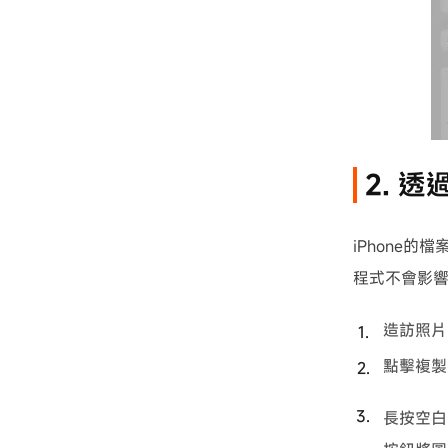
2. 
iPhone的
程式不會影
造訪照片
點擊複製
長按空白