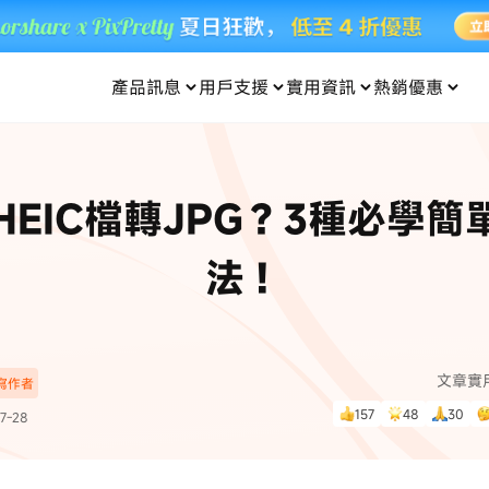
產品訊息
用戶支援
實用資訊
熱銷優惠
每月優惠
買一送一
零元购
傳輸
- iOS 系統修復
關於我們
定位修改
UltData iPhone 資料救援
支援中心
資訊分類
聯絡
iOS 27
iOS 27
 Android 系統修復
UltData Android 資料救援
HEIC檔轉JPG？3種必學簡
in 資料救援
UltData LINE 數據恢復
ac 資料救援
UltData WhatsApp 數據恢復
人像修圖
份到外接硬碟
·Pokemo GO Plus 無法配對
新版本
法！
ne
·大家報寶貝
資料救援
，
暢遊全球！
除的照片如何
·寶可夢自動抓寶
數據傳輸
入手！
文章實
深寫作者
資訊中心
查看影片
157
48
30
7-28
為您提供最實用的