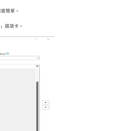
實相當簡單。
員」選項卡。