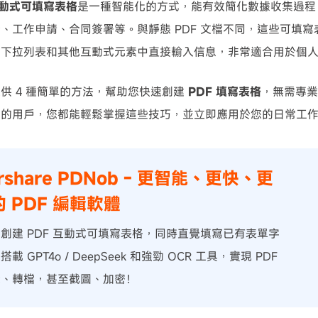
互動式可填寫表格
是一種智能化的方式，能有效簡化數據收集過程
、工作申請、合同簽署等。與靜態 PDF 文檔不同，這些可填
可使用！
、下拉列表和其他互動式元素中直接輸入信息，非常適合用於個
供 4 種簡單的方法，幫助您快速創建
PDF 填寫表格
，無需專業
驗的用戶，您都能輕鬆掌握這些技巧，並立即應用於您的日常工
orshare PDNob - 更智能、更快、更
 PDF 編輯軟體
創建 PDF 互動式可填寫表格，同時直覺填寫已有表單字
載 GPT4o / DeepSeek 和強勁 OCR 工具，實現 PDF
輯、轉檔，甚至截圖、加密！