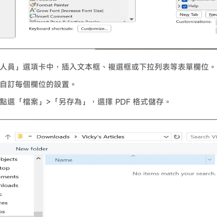
人員」選項卡中，插入文本框、複選框或下拉列表等表單欄位。
自訂每個欄位的設置。
點選「檔案」>「另存為」，選擇 PDF 格式儲存。