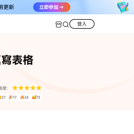
登入
客服（24小時內回復）
實用技巧
填寫表格
·三星手機螢幕黑屏
AI 資訊
定位修改
·iOS 版本太舊無法更新
iOS 27 最新資訊
iPhone 解鎖
·LINE對話紀錄復原
·WhatsApp刪除對話復原
WhatsApp 資訊
LINE 資料救援
用度：
27
17
24
73
查看全部
數位教學