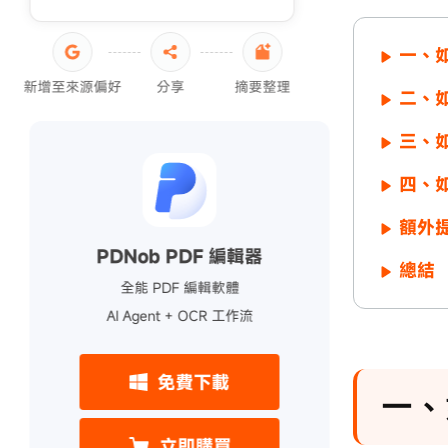
一、如
新增至來源偏好
分享
摘要整理
二、如
三、如
四、如
額外提
PDNob PDF 編輯器
總結
全能 PDF 編輯軟體
AI Agent + OCR 工作流
免費下載
一、
立即購買