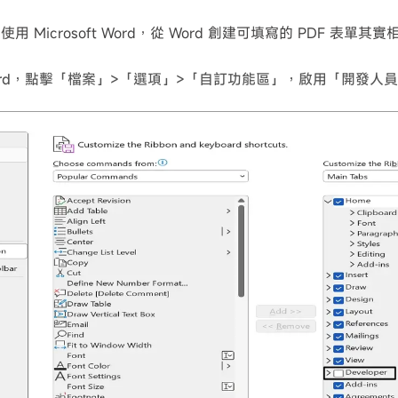
用 Microsoft Word，從 Word 創建可填寫的 PDF 表單其
ord，點擊「檔案」>「選項」>「自訂功能區」，啟用「開發人