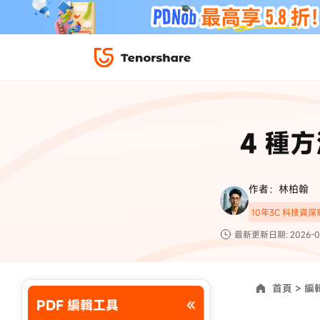
iPhone 解鎖與修復
下載中心
資料救援與
ReiBoot 
修復＆恢復
ReiBoot -
4 種
4DDiG W
PDF＆AI
4DDiG M
·iOS 27 降級 iOS 26 教學
·iPhone 照片備
·iPad 強制重置回復原廠
·電腦傳影片到 iPho
📍 iAnyGo 定位神器
資料轉移
·Apple ID 驗證一直出現
·iPhone 永久刪
作者：林柏翰
復原
10年3C 科技資
限時 5 折優惠，
立即
手機解鎖
最新更新日期: 2026-0
實用工具
影片教學
TS-save-50
複製折扣碼
為您提供最豐富的教學影片
首頁 >
編輯
PDF 編輯工具
前往搶購