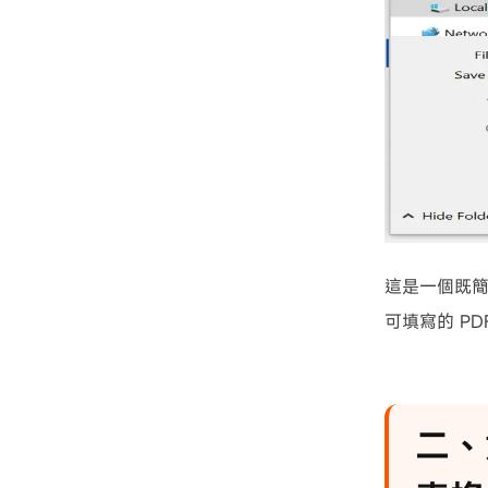
這是一個既簡
可填寫的 PD
二、