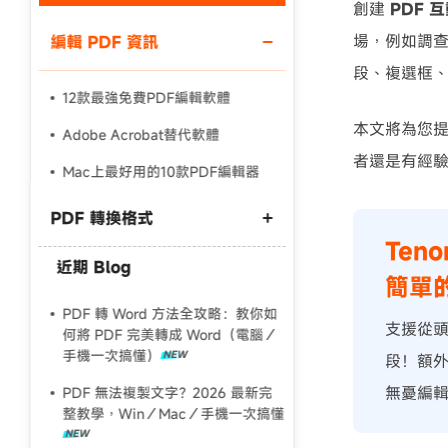
創建
PDF 
場，例如調查
編輯 PDF 資訊
使用說明：以上折扣碼僅用於 iAnyGo 終身方案,加購後即
段、複選框
12款最強免費PDF編輯軟體
本文將為您提
Adobe Acrobat替代軟體
者還是有經
Mac上最好用的10款PDF編輯器
PDF 轉換格式
Ten
近期 Blog
PDF 轉 Word 保留格式
簡單的
Word 轉 PDF 格式跑掉
PDF 轉 Word 方法全攻略：教你如
支援從頭
何將 PDF 完美轉成 Word（電腦／
PDF 簡體轉繁體終極指南
手機一次搞懂）
段！額外搭
無憂編
PDF 無法複製文字？2026 最新完
整教學，Win／Mac／手機一次搞懂