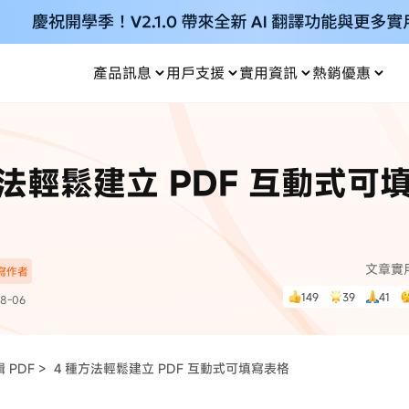
產品訊息
用戶支援
實用資訊
熱銷優惠
每月優惠
買一送一
零元购
傳輸
- iOS 系統修復
關於我們
定位修改
UltData iPhone 資料救援
支援中心
資訊分類
聯絡
iOS 27
iOS 27
 Android 系統修復
UltData Android 資料救援
方法輕鬆建立 PDF 互動式可
in 資料救援
UltData LINE 數據恢復
ac 資料救援
UltData WhatsApp 數據恢復
人像修圖
份到外接硬碟
·Pokemo GO Plus 無法配對
新版本
ne
·大家報寶貝
資料救援
，
暢遊全球！
除的照片如何
·寶可夢自動抓寶
數據傳輸
文章實
深寫作者
入手！
149
39
41
8-06
資訊中心
查看影片
為您提供最實用的
 PDF >
4 種方法輕鬆建立 PDF 互動式可填寫表格