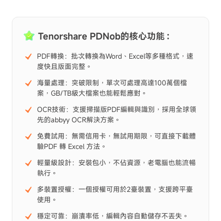
Tenorshare PDNob的核心功能：
PDF轉換：批次轉換為Word、Excel等多種格式，速
度快且版面完整。
海量處理：突破限制，單次可處理高達100萬個檔
案，GB/TB級大檔案也能輕鬆應對。
OCR技術：支援掃描版PDF編輯與識別，採用全球領
先的abbyy OCR解決方案。
免費試用：無需信用卡，無試用期限，可直接下載體
驗PDF 轉 Excel 方法。
輕量級設計：安裝包小，不佔資源，老電腦也能流暢
執行。
多裝置授權：一個授權可用於2臺裝置，支援跨平臺
使用。
穩定可靠：崩潰率低，編輯內容自動儲存不丟失。