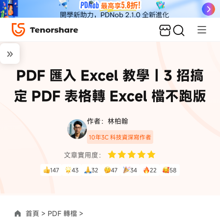
PDF 匯入 Excel 教學｜3 招搞
定 PDF 表格轉 Excel 檔不跑版
作者：林柏翰
10年3C 科技資深寫作者
文章實用度：
147
43
32
47
34
22
58
首頁 >
PDF 轉檔 >