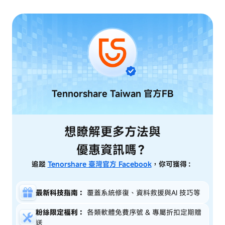
Tennorshare Taiwan
官方FB
想瞭解更多方法與
優惠資訊嗎？
追蹤
Tenorshare 臺灣官方 Facebook
，你可獲得：
最新科技指南：
覆蓋系統修復、資料救援與AI 技巧等
粉絲限定福利：
各類軟體免費序號 & 專屬折扣定期贈
送