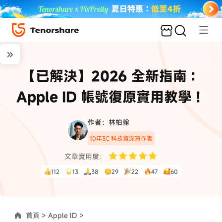
【已解決】2026 全新指南：
Apple ID 帳號復原實用教學！
作者：林柏翰
10年3C 科技資深寫作者
文章實用度：
112
13
38
29
22
47
60
首頁 >
Apple ID >