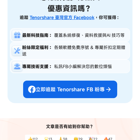
優惠資訊嗎？
追蹤
Tenorshare 臺灣官方 Facebook
，你可獲得：
最新科技指南：
覆蓋系統修復、資料救援與AI 技巧等
粉絲限定福利：
各類軟體免費序號 & 專屬折扣定期贈
送
專屬技術支援：
私訊FB小編解決您的數位煩惱
立即追蹤 Tenorshare FB 粉專
文章是否有給到你幫助？
112
13
38
29
22
47